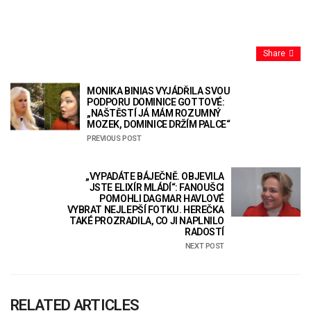
Share
MONIKA BINIAS VYJÁDŘILA SVOU
PODPORU DOMINICE GOTTOVÉ:
„NAŠTĚSTÍ JÁ MÁM ROZUMNÝ
MOZEK, DOMINICE DRŽÍM PALCE“
PREVIOUS POST
„VYPADÁTE BÁJEČNĚ. OBJEVILA
JSTE ELIXÍR MLÁDÍ“: FANOUŠCI
POMOHLI DAGMAR HAVLOVÉ
VYBRAT NEJLEPŠÍ FOTKU. HEREČKA
TAKÉ PROZRADILA, CO JI NAPLNILO
RADOSTÍ
NEXT POST
RELATED ARTICLES