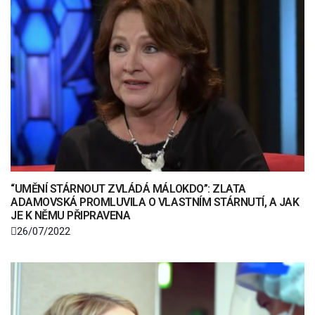
“UMĚNÍ STÁRNOUT ZVLÁDÁ MÁLOKDO”: ZLATA
ADAMOVSKÁ PROMLUVILA O VLASTNÍM STÁRNUTÍ, A JAK
JE K NĚMU PŘIPRAVENA
26/07/2022