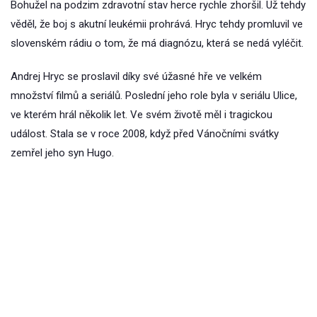
Bohužel na podzim zdravotní stav herce rychle zhoršil. Už tehdy
věděl, že boj s akutní leukémii prohrává. Hryc tehdy promluvil ve
slovenském rádiu o tom, že má diagnózu, která se nedá vyléčit.
Andrej Hryc se proslavil díky své úžasné hře ve velkém
množství filmů a seriálů. Poslední jeho role byla v seriálu Ulice,
ve kterém hrál několik let. Ve svém životě měl i tragickou
událost. Stala se v roce 2008, když před Vánočními svátky
zemřel jeho syn Hugo.