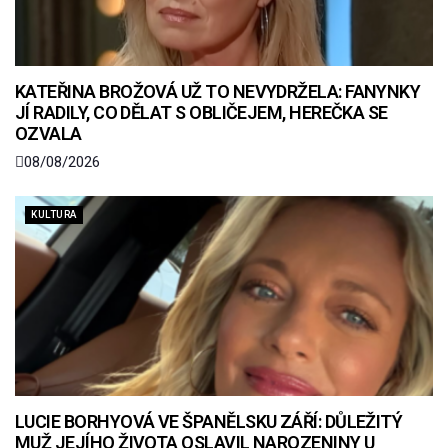
KATEŘINA BROŽOVÁ UŽ TO NEVYDRŽELA: FANYNKY
JÍ RADILY, CO DĚLAT S OBLIČEJEM, HEREČKA SE
OZVALA
08/08/2026
KULTURA
LUCIE BORHYOVÁ VE ŠPANĚLSKU ZÁŘÍ: DŮLEŽITÝ
MUŽ JEJÍHO ŽIVOTA OSLAVIL NAROZENINY U