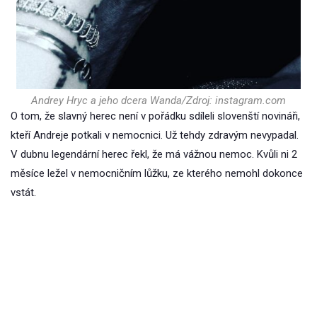
Andrey Hryc a jeho dcera Wanda/Zdroj: instagram.com
O tom, že slavný herec není v pořádku sdíleli slovenští novináři,
kteří Andreje potkali v nemocnici. Už tehdy zdravým nevypadal.
V dubnu legendární herec řekl, že má vážnou nemoc. Kvůli ni 2
měsíce ležel v nemocničním lůžku, ze kterého nemohl dokonce
vstát.