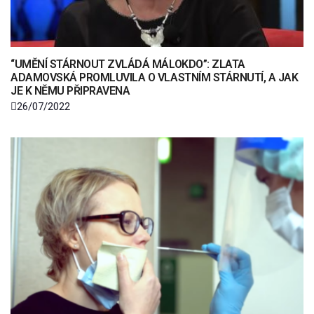
“UMĚNÍ STÁRNOUT ZVLÁDÁ MÁLOKDO”: ZLATA
ADAMOVSKÁ PROMLUVILA O VLASTNÍM STÁRNUTÍ, A JAK
JE K NĚMU PŘIPRAVENA
26/07/2022