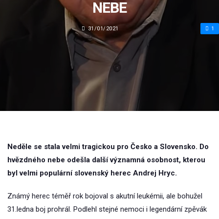
NEBE
31/01/2021
1
Neděle se stala velmi tragickou pro Česko a Slovensko. Do
hvězdného nebe odešla další významná osobnost, kterou
byl velmi populární slovenský herec Andrej Hryc.
Známý herec téměř rok bojoval s akutní leukémii, ale bohužel
31.ledna boj prohrál. Podlehl stejné nemoci i legendární zpěvák