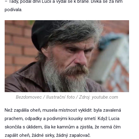
– Tady, podal dříví Lucii a vydal se k bráně. Dívka se za ním
podívala.
Bezdomovec / Ilustrační foto / Zdroj: youtube.com
Než zapálila oheň, musela místnost vyklidit: byla zavalená
prachem, odpadky a podivnými kousky smetí. Když Lucia
skončila s úklidem, šla ke kamnům a zjistila, že nemá čím
zapálit oheň, žádné sirky, žádný zapalovač.