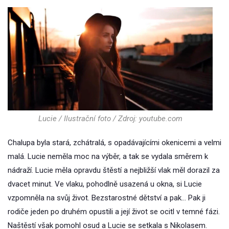
Lucie / Ilustrační foto / Zdroj: youtube.com
Chalupa byla stará, zchátralá, s opadávajícími okenicemi a velmi
malá. Lucie neměla moc na výběr, a tak se vydala směrem k
nádraží. Lucie měla opravdu štěstí a nejbližší vlak měl dorazil za
dvacet minut. Ve vlaku, pohodlně usazená u okna, si Lucie
vzpomněla na svůj život. Bezstarostné dětství a pak… Pak ji
rodiče jeden po druhém opustili a její život se ocitl v temné fázi.
Naštěstí však pomohl osud a Lucie se setkala s Nikolasem.