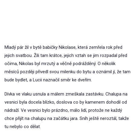
Mladý pár žil v bytě babičky Nikolase, která zemřela rok před
jejich svatbou. Žili tam krátce, jejich vztah se jim rozpadal před
očima, Nikolas byl mrzutý a věčně podrážděný. O několik
měsíců později přivedl svou milenku do bytu a oznámil jí, že tam
bude bydlet, a Lucii naznačil směr ke dveřím.
Dívka ve vlaku usnula a málem zmeškala zastávku. Chalupa na
vesnici byla docela blízko, doslova co by kamenem dohodil od
nádraží. Ve vesnici bylo prázdno, málo lidí, protože ne každý
chce přijít na chalupu na začátku jara. Sníh ještě neroztál, takže
tu nebylo co dělat.