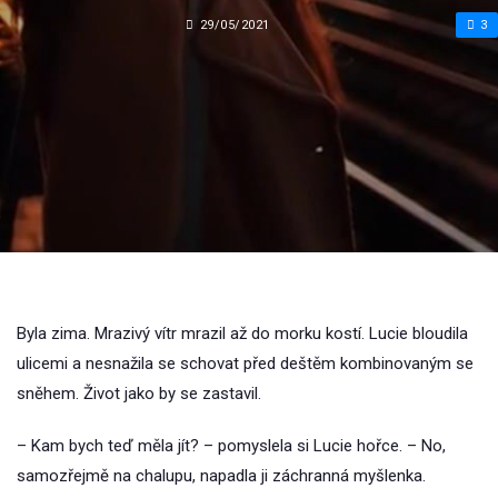
29/05/2021
3
Byla zima. Mrazivý vítr mrazil až do morku kostí. Lucie bloudila
ulicemi a nesnažila se schovat před deštěm kombinovaným se
sněhem. Život jako by se zastavil.
– Kam bych teď měla jít? – pomyslela si Lucie hořce. – No,
samozřejmě na chalupu, napadla ji záchranná myšlenka.