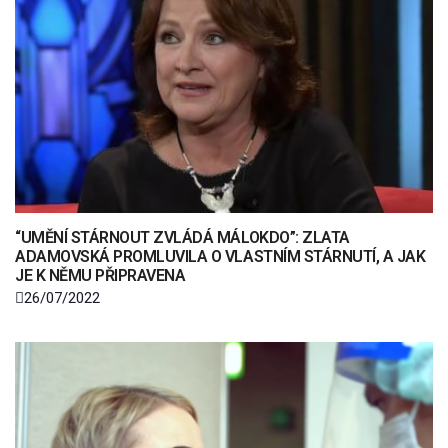
“UMĚNÍ STÁRNOUT ZVLÁDÁ MÁLOKDO”: ZLATA
ADAMOVSKÁ PROMLUVILA O VLASTNÍM STÁRNUTÍ, A JAK
JE K NĚMU PŘIPRAVENA
26/07/2022