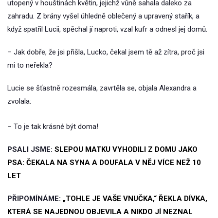
utopený v houštinách květin, jejichž vůně sahala daleko za
zahradu. Z brány vyšel úhledně oblečený a upravený stařík, a
když spatřil Lucii, spěchal jí naproti, vzal kufr a odnesl jej domů.
– Jak dobře, že jsi přišla, Lucko, čekal jsem tě až zítra, proč jsi
mi to neřekla?
Lucie se šťastně rozesmála, zavrtěla se, objala Alexandra a
zvolala:
– To je tak krásné být doma!
PSALI JSME:
SLEPOU MATKU VYHODILI Z DOMU JAKO
PSA: ČEKALA NA SYNA A DOUFALA V NĚJ VÍCE NEŽ 10
LET
PŘIPOMÍNÁME:
„TOHLE JE VAŠE VNUČKA,“ ŘEKLA DÍVKA,
KTERÁ SE NAJEDNOU OBJEVILA A NIKDO JÍ NEZNAL