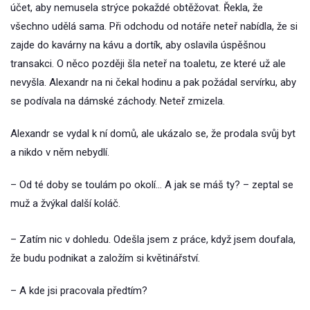
účet, aby nemusela strýce pokaždé obtěžovat. Řekla, že
všechno udělá sama. Při odchodu od notáře neteř nabídla, že si
zajde do kavárny na kávu a dortík, aby oslavila úspěšnou
transakci. O něco později šla neteř na toaletu, ze které už ale
nevyšla. Alexandr na ni čekal hodinu a pak požádal servírku, aby
se podívala na dámské záchody. Neteř zmizela.
Alexandr se vydal k ní domů, ale ukázalo se, že prodala svůj byt
a nikdo v něm nebydlí.
– Od té doby se toulám po okolí… A jak se máš ty? – zeptal se
muž a žvýkal další koláč.
– Zatím nic v dohledu. Odešla jsem z práce, když jsem doufala,
že budu podnikat a založím si květinářství.
– A kde jsi pracovala předtím?