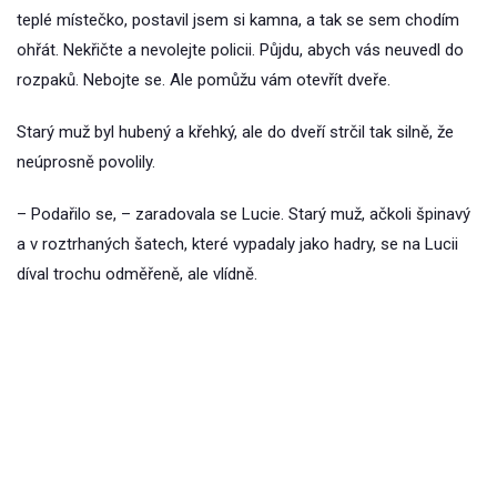
teplé místečko, postavil jsem si kamna, a tak se sem chodím
ohřát. Nekřičte a nevolejte policii. Půjdu, abych vás neuvedl do
rozpaků. Nebojte se. Ale pomůžu vám otevřít dveře.
Starý muž byl hubený a křehký, ale do dveří strčil tak silně, že
neúprosně povolily.
– Podařilo se, – zaradovala se Lucie. Starý muž, ačkoli špinavý
a v roztrhaných šatech, které vypadaly jako hadry, se na Lucii
díval trochu odměřeně, ale vlídně.