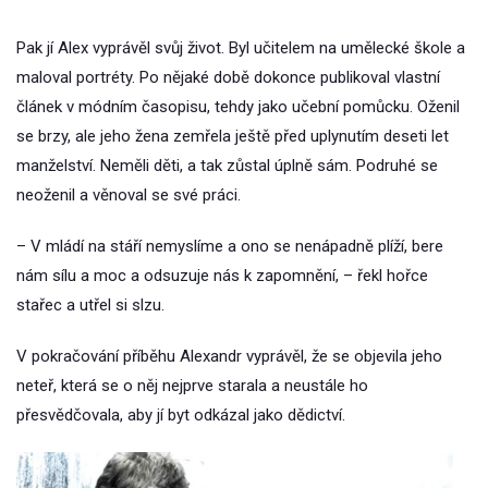
Pak jí Alex vyprávěl svůj život. Byl učitelem na umělecké škole a
maloval portréty. Po nějaké době dokonce publikoval vlastní
článek v módním časopisu, tehdy jako učební pomůcku. Oženil
se brzy, ale jeho žena zemřela ještě před uplynutím deseti let
manželství. Neměli děti, a tak zůstal úplně sám. Podruhé se
neoženil a věnoval se své práci.
– V mládí na stáří nemyslíme a ono se nenápadně plíží, bere
nám sílu a moc a odsuzuje nás k zapomnění, – řekl hořce
stařec a utřel si slzu.
V pokračování příběhu Alexandr vyprávěl, že se objevila jeho
neteř, která se o něj nejprve starala a neustále ho
přesvědčovala, aby jí byt odkázal jako dědictví.