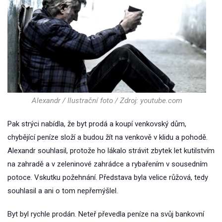
Alexandr / Ilustrační foto / Zdroj: youtube.com
Pak strýci nabídla, že byt prodá a koupí venkovský dům,
chybějící peníze složí a budou žít na venkově v klidu a pohodě.
Alexandr souhlasil, protože ho lákalo strávit zbytek let kutilstvím
na zahradě a v zeleninové zahrádce a rybařením v sousedním
potoce. Vskutku požehnání. Představa byla velice růžová, tedy
souhlasil a ani o tom nepřemýšlel.
Byt byl rychle prodán. Neteř převedla peníze na svůj bankovní