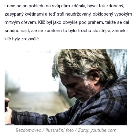
Lucie se při pohledu na svůj dům zděsila, býval tak zdobený,
zasypaný květinami a teď stál neudržovaný, obklopený vysokým
mrtvým dřevem. Klíč byl jako obvykle pod prahem, takže se dal
snadno najít, ale se zámkem to bylo trochu složitější, zámek i
klíč byly zrezivělé.
Bezdomovec / Ilustrační foto / Zdroj: youtube.com