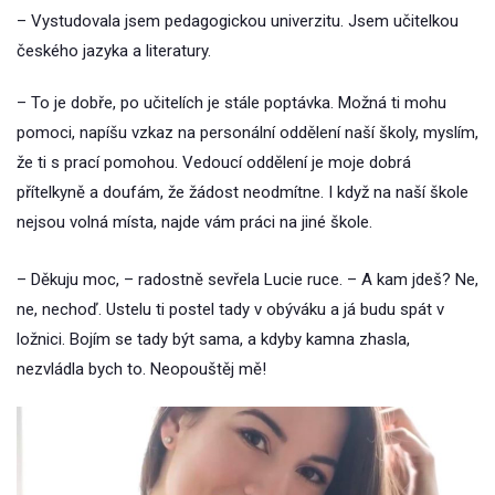
– Vystudovala jsem pedagogickou univerzitu. Jsem učitelkou
českého jazyka a literatury.
– To je dobře, po učitelích je stále poptávka. Možná ti mohu
pomoci, napíšu vzkaz na personální oddělení naší školy, myslím,
že ti s prací pomohou. Vedoucí oddělení je moje dobrá
přítelkyně a doufám, že žádost neodmítne. I když na naší škole
nejsou volná místa, najde vám práci na jiné škole.
– Děkuju moc, – radostně sevřela Lucie ruce. – A kam jdeš? Ne,
ne, nechoď. Ustelu ti postel tady v obýváku a já budu spát v
ložnici. Bojím se tady být sama, a kdyby kamna zhasla,
nezvládla bych to. Neopouštěj mě!