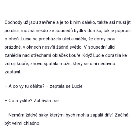
Obchody už jsou zavřené a je to k nim daleko, takže asi musí jít
po ulici, možná někdo ze sousedů bydlí v domku, tak je poprosí
o oheň. Lucia se procházela ulicí a viděla, že domy jsou
prázdné, v oknech nesvítí žádné světlo. V sousední ulici
zahlédla nad střechami obláček kouře. Když Lucie dorazila ke
zdroji kouře, znovu spatřila muže, který se u ní nedávno
zastavil.
– A co vy tu děláte? – zeptala se Lucie.
– Co myslíte? Zahřívám se.
– Nemám žádné sirky, kterými bych mohla zapálit dříví. Začíná
být velmi chladno.