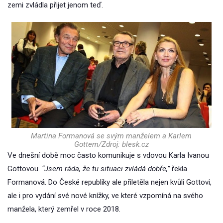
zemi zvládla přijet jenom teď.
Martina Formanová se svým manželem a Karlem
Gottem/Zdroj: blesk.cz
Ve dnešní době moc často komunikuje s vdovou Karla Ivanou
Gottovou.
“Jsem ráda, že tu situaci zvládá dobře,”
řekla
Formanová. Do České republiky ale přiletěla nejen kvůli Gottovi,
ale i pro vydání své nové knížky, ve které vzpomíná na svého
manžela, který zemřel v roce 2018.