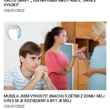
URČITÉ OBAVY: „TEN NEPOMĚR NIKDY NEBYL TAKHLE
VYSOKÝ“
26/07/2022
MUSELA JSEM VYHOSTIT SNACHU S DĚTMI Z DOMU: MŮJ
SYN S NÍ JE ROZVEDENÝ A BYT JE MŮJ
26/07/2022