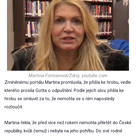
Martina Formanová/Zdroj: youtube.com
Zmíněnému portálu Martina promluvila, že přišla ke hrobu, vedle
kterého prosila Gotta o odpuštění. Podle jejich slov, přišla ke
hrobu se omluvit za to, že nemohla se s ním naposledy
rozloučit.
Martina řekla, že před více než rokem nemohla přiletět do České
republiky, kvůli čemuž i nebyla na jeho pohřbu. Do své rodné