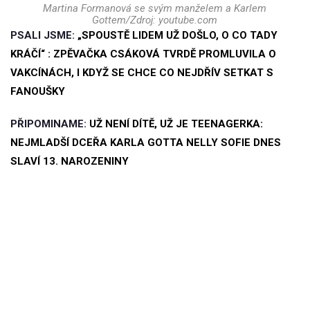
Martina Formanová se svým manželem a Karlem
Gottem/Zdroj: youtube.com
PSALI JSME:
„SPOUSTĚ LIDEM UŽ DOŠLO, O CO TADY
KRÁČÍ“ : ZPĚVAČKA CSÁKOVÁ TVRDĚ PROMLUVILA O
VAKCÍNÁCH, I KDYŽ SE CHCE CO NEJDŘÍV SETKAT S
FANOUŠKY
PŘIPOMINAME:
UŽ NENÍ DÍTĚ, UŽ JE TEENAGERKA:
NEJMLADŠÍ DCEŘA KARLA GOTTA NELLY SOFIE DNES
SLAVÍ 13. NAROZENINY