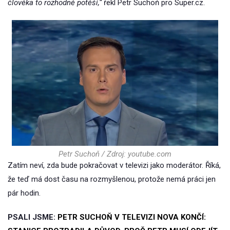
člověka to rozhodně potěší,“
řekl Petr Suchoň pro Super.cz.
Petr Suchoň / Zdroj: youtube.com
Zatím neví, zda bude pokračovat v televizi jako moderátor. Říká,
že teď má dost času na rozmyšlenou, protože nemá práci jen
pár hodin.
PSALI JSME:
PETR SUCHOŇ V TELEVIZI NOVA KONČÍ: