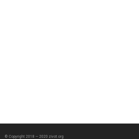
© Copyright 2018 — 2020 zivot.org