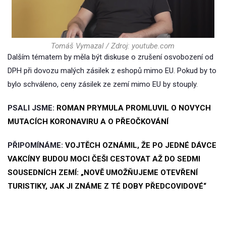
Tomáš Vymazal / Zdroj: youtube.com
Dalším tématem by měla být diskuse o zrušení osvobození od
DPH při dovozu malých zásilek z eshopů mimo EU. Pokud by to
bylo schváleno, ceny zásilek ze zemí mimo EU by stouply.
PSALI JSME:
ROMAN PRYMULA PROMLUVIL O NOVYCH
MUTACÍCH KORONAVIRU A O PŘEOČKOVÁNÍ
PŘIPOMÍNÁME:
VOJTĚCH OZNÁMIL, ŽE PO JEDNÉ DÁVCE
VAKCÍNY BUDOU MOCI ČEŠI CESTOVAT AŽ DO SEDMI
SOUSEDNÍCH ZEMÍ: „NOVĚ UMOŽŇUJEME OTEVŘENÍ
TURISTIKY, JAK JI ZNÁME Z TÉ DOBY PŘEDCOVIDOVÉ“