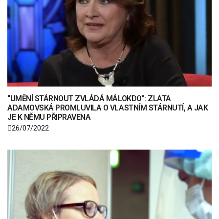
“UMĚNÍ STÁRNOUT ZVLÁDÁ MÁLOKDO”: ZLATA
ADAMOVSKÁ PROMLUVILA O VLASTNÍM STÁRNUTÍ, A JAK
JE K NĚMU PŘIPRAVENA
26/07/2022