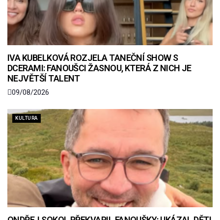
IVA KUBELKOVÁ ROZJELA TANEČNÍ SHOW S
DCERAMI: FANOUŠCI ŽASNOU, KTERÁ Z NICH JE
NEJVĚTŠÍ TALENT
09/08/2026
KULTURA
ONDŘEJ SOKOL PŘEKVAPIL FANOUŠKY: UKÁZAL DĚTI