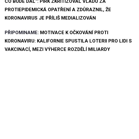
CO BUDE DÁL“: PIRK ZKRITIZOVAL VLÁDU ZA
PROTIEPIDEMICKÁ OPATŘENÍ A ZDŮRAZNIL, ŽE
KORONAVIRUS JE PŘÍLIŠ MEDIALIZOVÁN
PŘIPOMINAME:
MOTIVACE K OČKOVÁNÍ PROTI
KORONAVIRU: KALIFORNIE SPUSTILA LOTERII PRO LIDI S
VAKCINACÍ, MEZI VÝHERCE ROZDĚLÍ MILIARDY