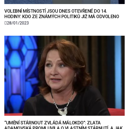
VOLEBNÍ MÍSTNOSTÍ JSOU DNES OTEVŘENÉ DO 14.
HODINY: KDO ZE ZNÁMÝCH POLITIKŮ JIŽ MÁ ODVOLENO
28/01/2023
“UMĚNÍ STÁRNOUT ZVLÁDÁ MÁLOKDO”: ZLATA
ADAMOVSKÁ PROMLUVILA O VLASTNÍM STÁRNUTÍ, A JAK