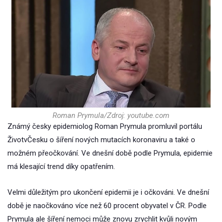
Roman Prymula/Zdroj: youtube.com
Známý česky epidemiolog Roman Prymula promluvil portálu
ŽivotvČesku o šíření nových mutacích koronaviru a také o
možném přeočkování. Ve dnešní době podle Prymula, epidemie
má klesající trend díky opatřením.
Velmi důležitým pro ukončení epidemii je i očkováni. Ve dnešní
době je naočkováno více než 60 procent obyvatel v ČR. Podle
Prymula ale šíření nemoci může znovu zrychlit kvůli novým