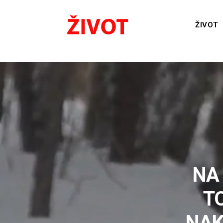
ŽIVOT
NA
T
NAK