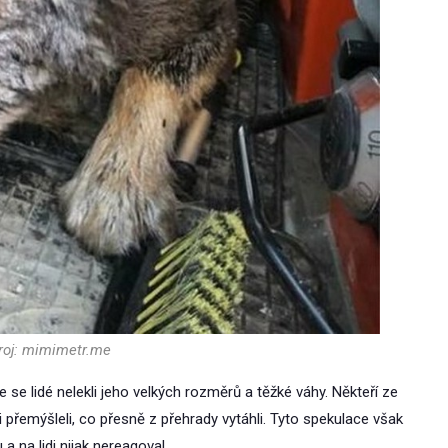
droj: mimimetr.me
 se lidé nelekli jeho velkých rozměrů a těžké váhy. Někteří ze
li přemýšleli, co přesně z přehrady vytáhli. Tyto spekulace však
 a na lidi nijak nereagoval.