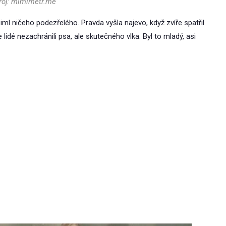
droj: mimimetr.me
šiml ničeho podezřelého. Pravda vyšla najevo, když zvíře spatřil
e lidé nezachránili psa, ale skutečného vlka. Byl to mladý, asi