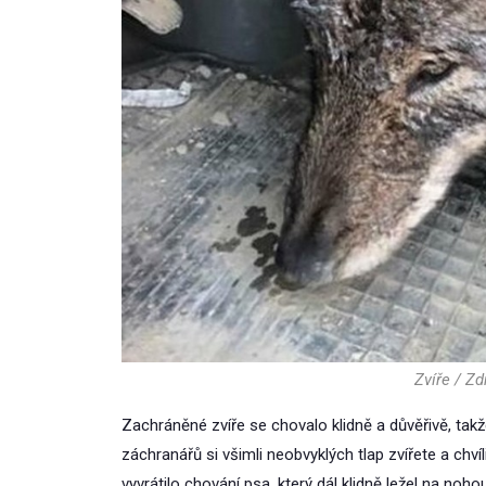
Zvíře / Z
Zachráněné zvíře se chovalo klidně a důvěřivě, takže
záchranářů si všimli neobvyklých tlap zvířete a chví
vyvrátilo chování psa, který dál klidně ležel na nohou