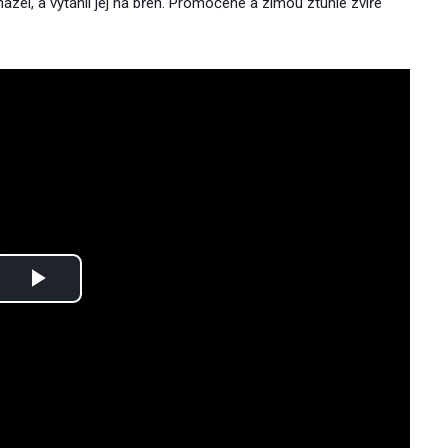
zel, a vytáhli jej na břeh. Promočené a zimou ztuhlé zvíře
Play
Video