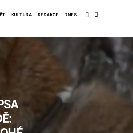
ĚT
KULTURA
REDAKCE
DNES
PSA
Ě:
NOHÉ