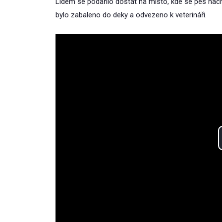
Lidem se podařilo dostat na místo, kde se pes nachá
bylo zabaleno do deky a odvezeno k veterináři.