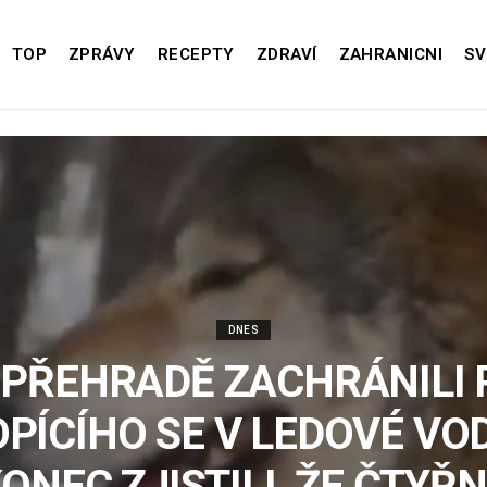
TOP
ZPRÁVY
RECEPTY
ZDRAVÍ
ZAHRANICNI
SV
DNES
 PŘEHRADĚ ZACHRÁNILI 
OPÍCÍHO SE V LEDOVÉ VOD
ONEC ZJISTILI, ŽE ČTYŘ