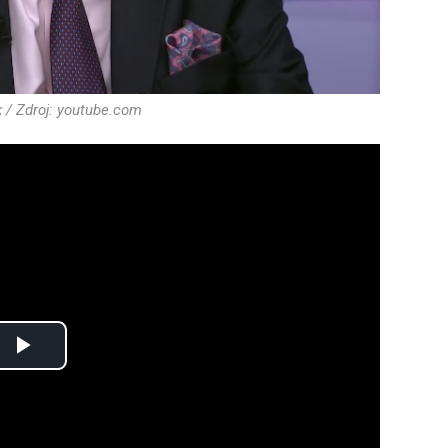
k / Zdroj: youtube.com
Play
Video