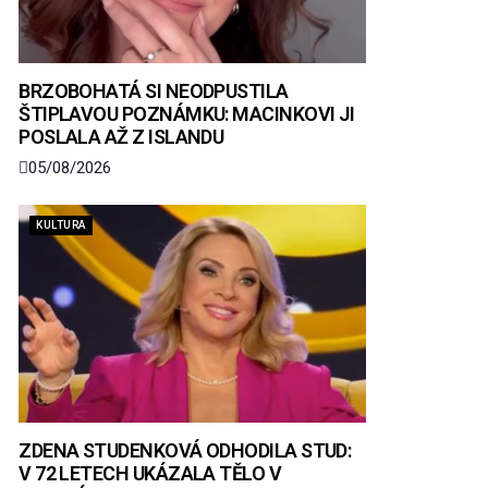
BRZOBOHATÁ SI NEODPUSTILA
ŠTIPLAVOU POZNÁMKU: MACINKOVI JI
POSLALA AŽ Z ISLANDU
05/08/2026
KULTURA
ZDENA STUDENKOVÁ ODHODILA STUD:
V 72 LETECH UKÁZALA TĚLO V