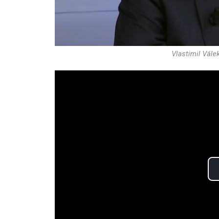
Vlastimil Vále