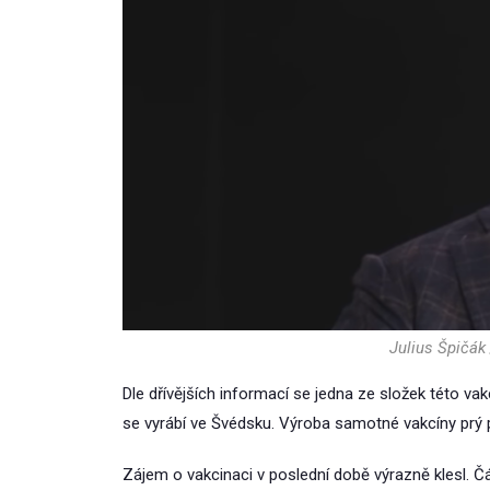
Julius Špičák
Dle dřívějších informací se jedna ze složek této va
se vyrábí ve Švédsku. Výroba samotné vakcíny prý
Zájem o vakcinaci v poslední době výrazně klesl. Čá