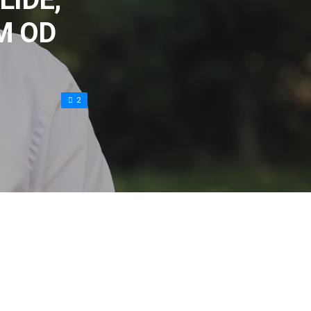
M OD
2