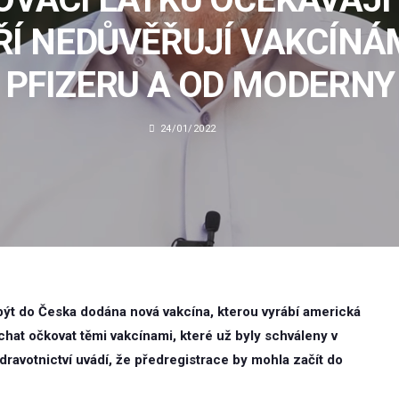
ŘÍ NEDŮVĚŘUJÍ VAKCÍNÁ
PFIZERU A OD MODERNY
24/01/2022
t do Česka dodána nová vakcína, kterou vyrábí americká
chat očkovat těmi vakcínami, které už byly schváleny v
dravotnictví uvádí, že předregistrace by mohla začít do