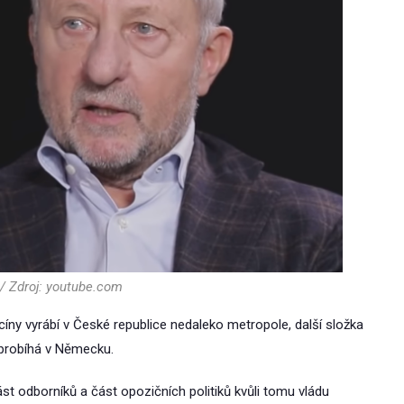
 / Zdroj: youtube.com
kcíny vyrábí v České republice nedaleko metropole, další složka
 probíhá v Německu.
st odborníků a část opozičních politiků kvůli tomu vládu