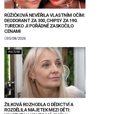
RŮŽIČKOVÁ NEVĚŘILA VLASTNÍM OČÍM:
DEODORANT ZA 300, CHIPSY ZA 190.
TURECKO JI POŘÁDNĚ ZASKOČILO
CENAMI
05/08/2026
KULTURA
ŽILKOVÁ ROZHODLA O DĚDICTVÍ A
ROZDĚLILA MAJETEK MEZI DĚTI: