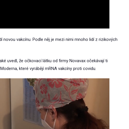
idí novou vakcínu. Podle něj je mezi nimi mnoho lidí z rizikových
aké uvedl, že očkovací látku od firmy Novavax očekávají ti
 Moderna, které vyrábějí mRNA vakcíny proti covidu.