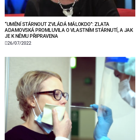
“UMĚNÍ STÁRNOUT ZVLÁDÁ MÁLOKDO”: ZLATA
ADAMOVSKÁ PROMLUVILA O VLASTNÍM STÁRNUTÍ, A JAK
JE K NĚMU PŘIPRAVENA
26/07/2022