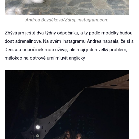
Andrea Bezděková/Zdroj: instagram.com
Zbývá jim ještě dva týdny odpočinku, a ty podle modelky budou
dost adrenalinové. Na svém Instagramu Andrea napsala, že si s
Denisou odpočinek moc užívají, ale mají jeden velký problém,
málokdo na ostrově umí mluvit anglicky.