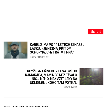
Share
KAREL ZIMA PO 11 LETECH SI NAŠEL
LÁSKU: «JE NĚŽNÁ, PŘITOM
SCHOPNÁ, CHYTRÁ I VTIPNÁ"
PREVIOUS POST
KDYŽ SYN PŘIVEDL Z LESA SVÉHO
KAMARÁDA, MAMINCE NEZBÝVALO
NIC JINÉHO, NEŽ VZÍT LÉKY NA
UKLIDNĚNÍ: KOHO TAM POTKAL
NEXT POST