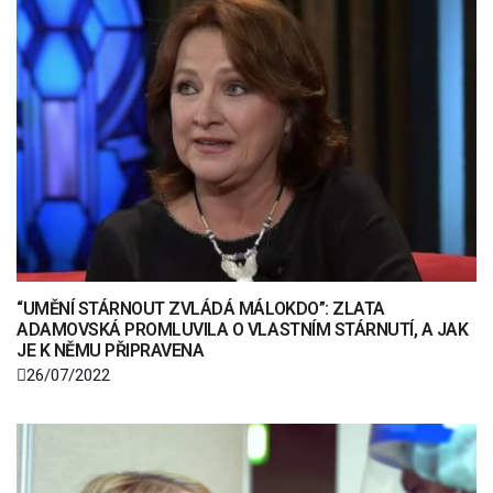
“UMĚNÍ STÁRNOUT ZVLÁDÁ MÁLOKDO”: ZLATA
ADAMOVSKÁ PROMLUVILA O VLASTNÍM STÁRNUTÍ, A JAK
JE K NĚMU PŘIPRAVENA
26/07/2022