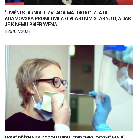
“UMĚNÍ STÁRNOUT ZVLÁDÁ MÁLOKDO”: ZLATA
ADAMOVSKÁ PROMLUVILA O VLASTNÍM STÁRNUTÍ, A JAK
JE K NĚMU PŘIPRAVENA
26/07/2022