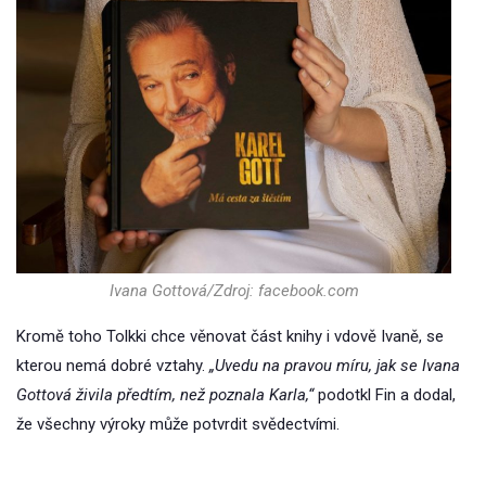
Ivana Gottová/Zdroj: facebook.com
Kromě toho Tolkki chce věnovat část knihy i vdově Ivaně, se
kterou nemá dobré vztahy.
„Uvedu na pravou míru, jak se Ivana
Gottová živila předtím, než poznala Karla,“
podotkl Fin a dodal,
že všechny výroky může potvrdit svědectvími.