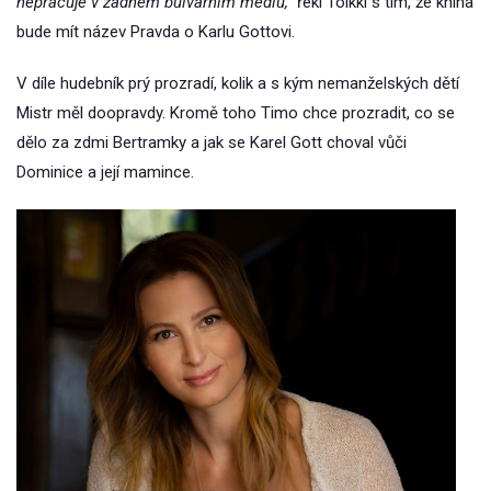
nepracuje v žádném bulvárním médiu,“
řekl Tolkki s tím, že kniha
bude mít název Pravda o Karlu Gottovi.
V díle hudebník prý prozradí, kolik a s kým nemanželských dětí
Mistr měl doopravdy. Kromě toho Timo chce prozradit, co se
dělo za zdmi Bertramky a jak se Karel Gott choval vůči
Dominice a její mamince.