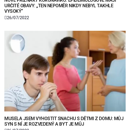
NOVÉ PŘÍZNAKY KORONAVIRU. EPIDEMIOLOGOVÉ MAJÍ
URČITÉ OBAVY: „TEN NEPOMĚR NIKDY NEBYL TAKHLE
VYSOKÝ“
26/07/2022
MUSELA JSEM VYHOSTIT SNACHU S DĚTMI Z DOMU: MŮJ
SYN S NÍ JE ROZVEDENÝ A BYT JE MŮJ