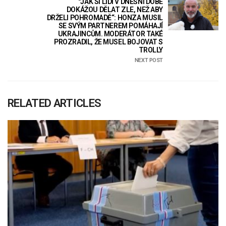
"JAK SI LIDI V DNEŠNÍ DOBĚ
DOKÁŽOU DĚLAT ZLE, NEŽ ABY
DRŽELI POHROMADĚ“: HONZA MUSIL
SE SVÝM PARTNEREM POMÁHAJÍ
UKRAJINCŮM. MODERÁTOR TAKÉ
PROZRADIL, ŽE MUSEL BOJOVAT S
TROLLY
NEXT POST
RELATED ARTICLES