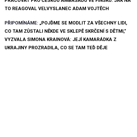
PRACOVAT PRO ČESKOU AMBASÁDU VE FINSKU: JAK NA
TO REAGOVAL VELVYSLANEC ADAM VOJTĚCH
PŘIPOMÍNÁME:
„POJĎME SE MODLIT ZA VŠECHNY LIDI,
CO TAM ZŮSTALI NĚKDE VE SKLEPĚ SKRČENÍ S DĚTMI,“
VYZVALA SIMONA KRAINOVÁ: JEJÍ KAMARÁDKA Z
UKRAJINY PROZRADILA, CO SE TAM TEĎ DĚJE