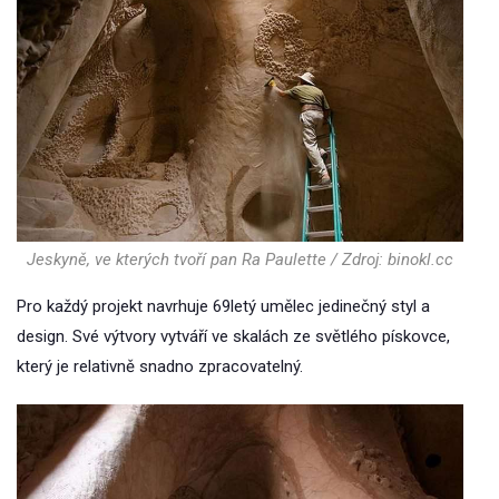
Jeskyně, ve kterých tvoří pan Ra Paulette / Zdroj: binokl.cc
Pro každý projekt navrhuje 69letý umělec jedinečný styl a
design. Své výtvory vytváří ve skalách ze světlého pískovce,
který je relativně snadno zpracovatelný.