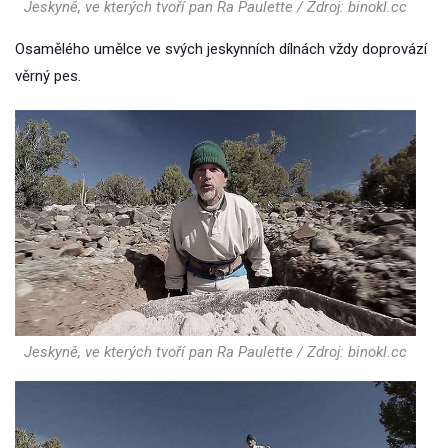
Jeskyně, ve kterých tvoří pan Ra Paulette / Zdroj: binokl.cc
Osamělého umělce ve svých jeskynních dílnách vždy doprovází
věrný pes.
Jeskyně, ve kterých tvoří pan Ra Paulette / Zdroj: binokl.cc