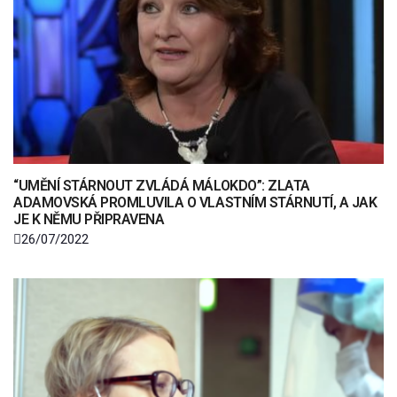
“UMĚNÍ STÁRNOUT ZVLÁDÁ MÁLOKDO”: ZLATA
ADAMOVSKÁ PROMLUVILA O VLASTNÍM STÁRNUTÍ, A JAK
JE K NĚMU PŘIPRAVENA
26/07/2022