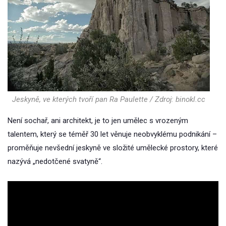
Jeskyně, ve kterých tvoří pan Ra Paulette / Zdroj: binokl.cc
Není sochař, ani architekt, je to jen umělec s vrozeným
talentem, který se téměř 30 let věnuje neobvyklému podnikání –
proměňuje nevšední jeskyně ve složité umělecké prostory, které
nazývá „nedotčené svatyně“.