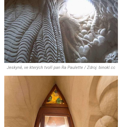
Jeskyně, ve kterých tvoří pan Ra Paulette / Zdroj: binokl.cc