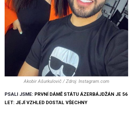
Akobir Ašurkulovič / Zdroj: Instagram.com
PSALI JSME:
PRVNÍ DÁMĚ STÁTU ÁZERBÁJDŽÁN JE 56
LET: JEJÍ VZHLED DOSTAL VŠECHNY