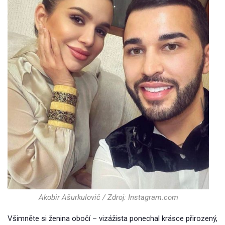
Akobir Ašurkulovič / Zdroj: Instagram.com
Všimněte si ženina obočí – vizážista ponechal krásce přirozený,