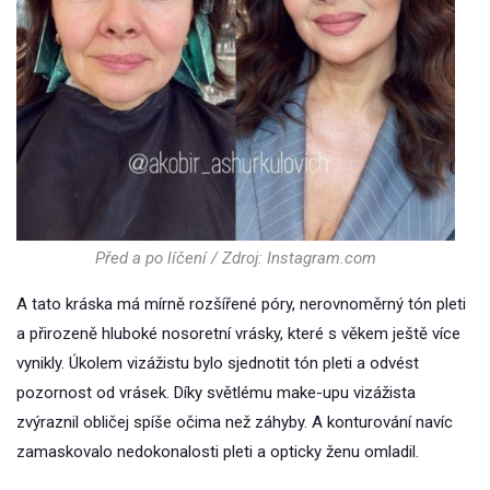
Před a po líčení / Zdroj: Instagram.com
A tato kráska má mírně rozšířené póry, nerovnoměrný tón pleti
a přirozeně hluboké nosoretní vrásky, které s věkem ještě více
vynikly. Úkolem vizážistu bylo sjednotit tón pleti a odvést
pozornost od vrásek. Díky světlému make-upu vizážista
zvýraznil obličej spíše očima než záhyby. A konturování navíc
zamaskovalo nedokonalosti pleti a opticky ženu omladil.