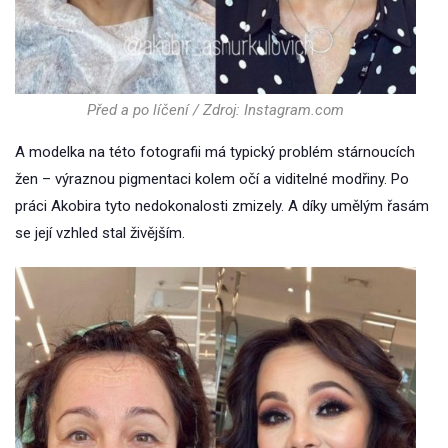
Před a po líčení / Zdroj: Instagram.com
A modelka na této fotografii má typický problém stárnoucích
žen – výraznou pigmentaci kolem očí a viditelné modřiny. Po
práci Akobira tyto nedokonalosti zmizely. A díky umělým řasám
se její vzhled stal živějším.