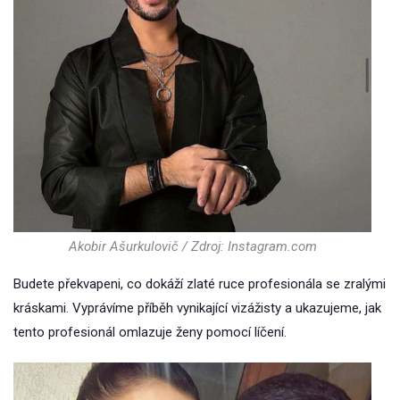
Akobir Ašurkulovič / Zdroj: Instagram.com
Budete překvapeni, co dokáží zlaté ruce profesionála se zralými
kráskami. Vyprávíme příběh vynikající vizážisty a ukazujeme, jak
tento profesionál omlazuje ženy pomocí líčení.