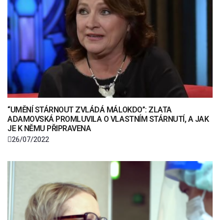
“UMĚNÍ STÁRNOUT ZVLÁDÁ MÁLOKDO”: ZLATA
ADAMOVSKÁ PROMLUVILA O VLASTNÍM STÁRNUTÍ, A JAK
JE K NĚMU PŘIPRAVENA
26/07/2022