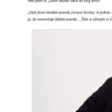
řekl jsem si: „Dost! Musíš začít žít svůj život!“
„Celý život hledám pravdu (smysl života). A jediné,
je, že neexistuje žádná pravda … Žijte a užívejte si 