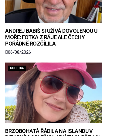
ANDREJ BABIŠ SI UŽÍVÁ DOVOLENOU U
MOŘE: FOTKA Z RÁJE ALE ČECHY
POŘÁDNĚ ROZČÍLILA
06/08/2026
KULTURA
BRZOBOHATÁ ŘÁDILA NA ISLANDU V