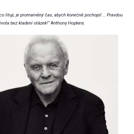
 co lituji, je promarněný čas, abych konečně pochopil … Pravdou
života bez kladení otázek!“
Anthony Hopkins.