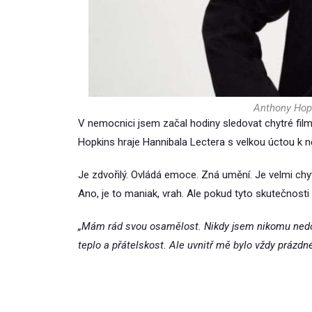
Anthony Hopk
V nemocnici jsem začal hodiny sledovat chytré film
Hopkins hraje Hannibala Lectera s velkou úctou k ně
Je zdvořilý. Ovládá emoce. Zná umění. Je velmi chytrý
Ano, je to maniak, vrah. Ale pokud tyto skutečnosti
„Mám rád svou osamělost. Nikdy jsem nikomu nedovo
teplo a přátelskost. Ale uvnitř mě bylo vždy prázdné