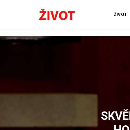
ŽIVOT
SKVĚ
HO