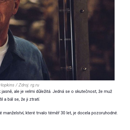
opkins / Zdroj: rg.ru
k jasně, ale je velmi důležitá. Jedná se o skutečnost, že muž
 a bál se, že ji ztratí.
 manželství, které trvalo téměř 30 let, je docela pozoruhodné.