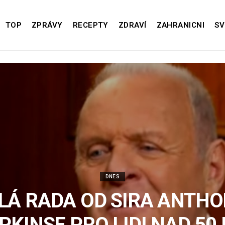
TOP
ZPRÁVY
RECEPTY
ZDRAVÍ
ZAHRANICNI
SV
DNES
LÁ RADA OD SIRA ANTH
PKINSE PRO LIDI NAD 50 