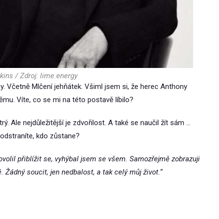
ins / Zdroj: lime.energy
y. Včetně Mlčení jehňátek. Všiml jsem si, že herec Anthony
mu. Víte, co se mi na této postavě líbilo?
. Ale nejdůležitější je zdvořilost. A také se naučil žít sám …
 odstraníte, kdo zůstane?
lil přiblížit se, vyhýbal jsem se všem. Samozřejmě zobrazuji
. Žádný soucit, jen nedbalost, a tak celý můj život.“