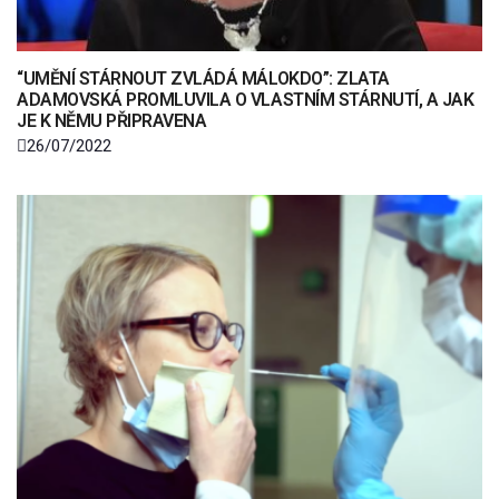
“UMĚNÍ STÁRNOUT ZVLÁDÁ MÁLOKDO”: ZLATA
ADAMOVSKÁ PROMLUVILA O VLASTNÍM STÁRNUTÍ, A JAK
JE K NĚMU PŘIPRAVENA
26/07/2022