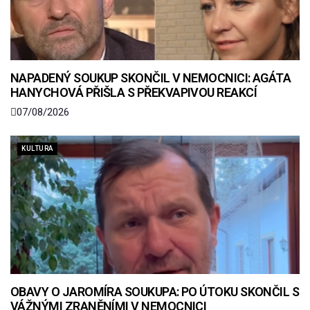
NAPADENÝ SOUKUP SKONČIL V NEMOCNICI: AGÁTA
HANYCHOVÁ PŘIŠLA S PŘEKVAPIVOU REAKCÍ
07/08/2026
KULTURA
OBAVY O JAROMÍRA SOUKUPA: PO ÚTOKU SKONČIL S
VÁŽNÝMI ZRANĚNÍMI V NEMOCNICI