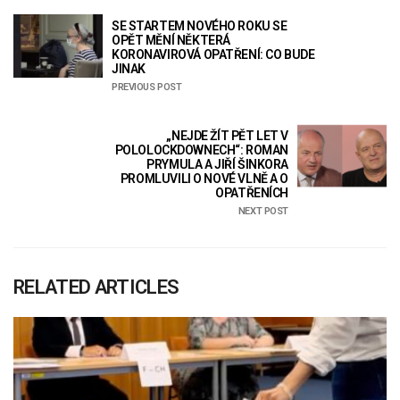
SE STARTEM NOVÉHO ROKU SE
OPĚT MĚNÍ NĚKTERÁ
KORONAVIROVÁ OPATŘENÍ: CO BUDE
JINAK
PREVIOUS POST
„NEJDE ŽÍT PĚT LET V
POLOLOCKDOWNECH“: ROMAN
PRYMULA A JIŘÍ ŠINKORA
PROMLUVILI O NOVÉ VLNĚ A O
OPATŘENÍCH
NEXT POST
RELATED ARTICLES