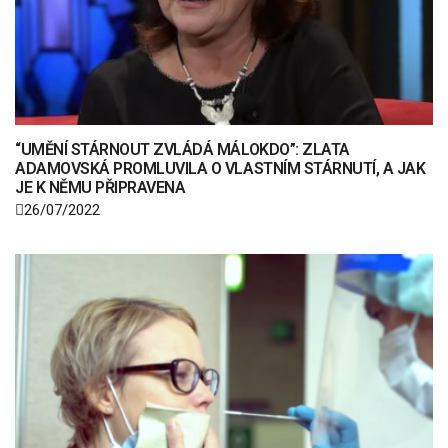
“UMĚNÍ STÁRNOUT ZVLÁDÁ MÁLOKDO”: ZLATA
ADAMOVSKÁ PROMLUVILA O VLASTNÍM STÁRNUTÍ, A JAK
JE K NĚMU PŘIPRAVENA
26/07/2022