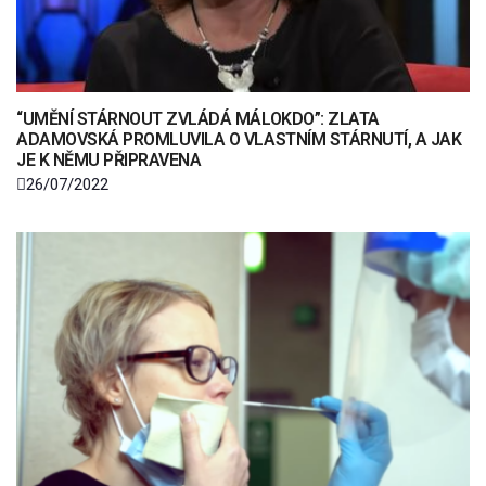
“UMĚNÍ STÁRNOUT ZVLÁDÁ MÁLOKDO”: ZLATA
ADAMOVSKÁ PROMLUVILA O VLASTNÍM STÁRNUTÍ, A JAK
JE K NĚMU PŘIPRAVENA
26/07/2022