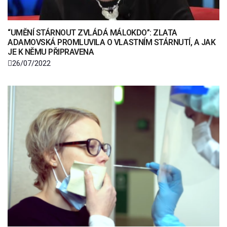
“UMĚNÍ STÁRNOUT ZVLÁDÁ MÁLOKDO”: ZLATA
ADAMOVSKÁ PROMLUVILA O VLASTNÍM STÁRNUTÍ, A JAK
JE K NĚMU PŘIPRAVENA
26/07/2022