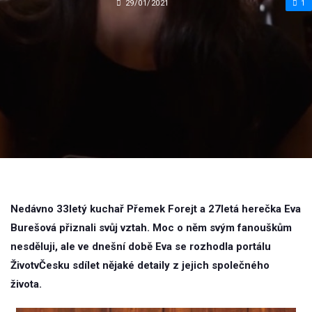
29/01/2021
1
Nedávno 33letý kuchař Přemek Forejt a 27letá herečka Eva
Burešová přiznali svůj vztah. Moc o něm svým fanouškům
nesděluji, ale ve dnešní době Eva se rozhodla portálu
ŽivotvČesku sdílet nějaké detaily z jejich společného
života.