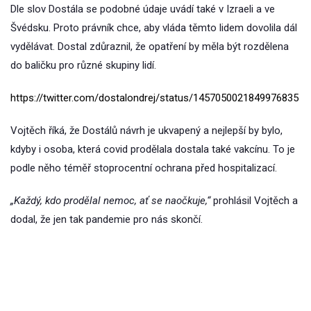
Dle slov Dostála se podobné údaje uvádí také v Izraeli a ve
Švédsku. Proto právník chce, aby vláda těmto lidem dovolila dál
vydělávat. Dostal zdůraznil, že opatření by měla být rozdělena
do baličku pro různé skupiny lidí.
https://twitter.com/dostalondrej/status/1457050021849976835
Vojtěch říká, že Dostálů návrh je ukvapený a nejlepší by bylo,
kdyby i osoba, která covid prodělala dostala také vakcínu. To je
podle něho téměř stoprocentní ochrana před hospitalizací.
„Každý, kdo prodělal nemoc, ať se naočkuje,“
prohlásil Vojtěch a
dodal, že jen tak pandemie pro nás skončí.