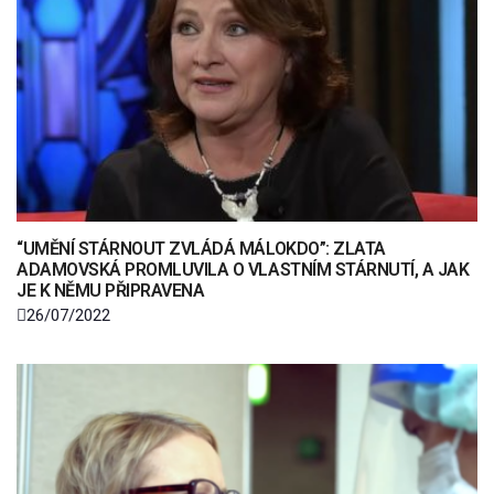
“UMĚNÍ STÁRNOUT ZVLÁDÁ MÁLOKDO”: ZLATA
ADAMOVSKÁ PROMLUVILA O VLASTNÍM STÁRNUTÍ, A JAK
JE K NĚMU PŘIPRAVENA
26/07/2022