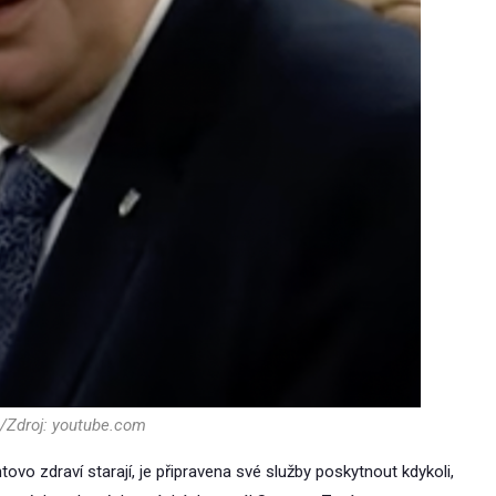
/Zdroj: youtube.com
ovo zdraví starají, je připravena své služby poskytnout kdykoli,