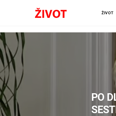
ŽIVOT
PO D
SEST