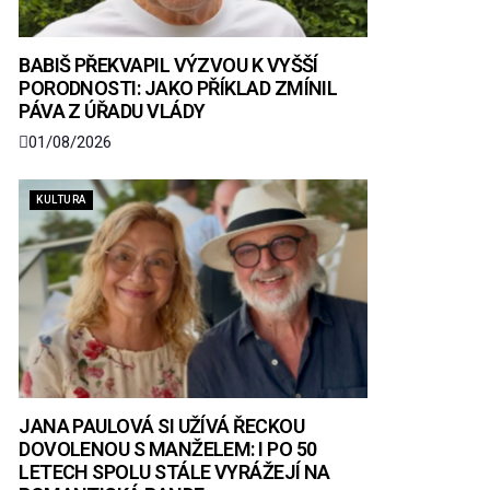
BABIŠ PŘEKVAPIL VÝZVOU K VYŠŠÍ
PORODNOSTI: JAKO PŘÍKLAD ZMÍNIL
PÁVA Z ÚŘADU VLÁDY
01/08/2026
KULTURA
JANA PAULOVÁ SI UŽÍVÁ ŘECKOU
DOVOLENOU S MANŽELEM: I PO 50
LETECH SPOLU STÁLE VYRÁŽEJÍ NA