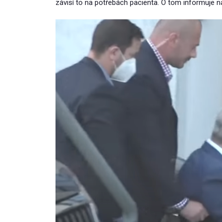
závisí to na potřebách pacienta. O tom informuje