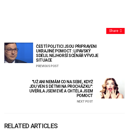
Share
ČEŠTÍ POLITICI JSOU PŘIPRAVENI
UKRAJINĚ POMOCT: LIPAVSKÝ
SDĚLIL NEJHORŠÍ SCÉNÁŘ VÝVOJE
SITUACE
PREVIOUS POST
"UŽ ANI NEMÁM CO NA SEBE, KDYŽ
JDU VEN S DĚTMI NA PROCHÁZKU":
UVĚŘILA JSEM EVĚ A CHTĚLA JSEM
POMOCT
NEXT POST
RELATED ARTICLES