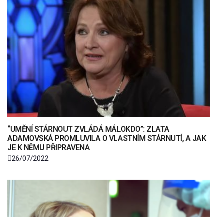
“UMĚNÍ STÁRNOUT ZVLÁDÁ MÁLOKDO”: ZLATA
ADAMOVSKÁ PROMLUVILA O VLASTNÍM STÁRNUTÍ, A JAK
JE K NĚMU PŘIPRAVENA
26/07/2022