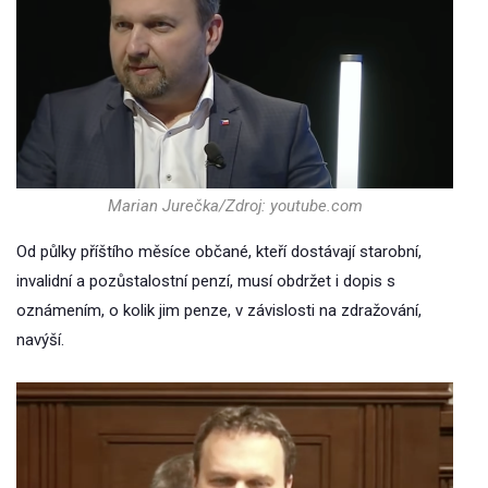
Marian Jurečka/Zdroj: youtube.com
Od půlky příštího měsíce občané, kteří dostávají starobní,
invalidní a pozůstalostní penzí, musí obdržet i dopis s
oznámením, o kolik jim penze, v závislosti na zdražování,
navýší.