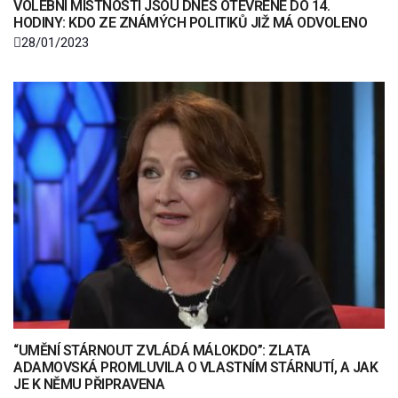
VOLEBNÍ MÍSTNOSTÍ JSOU DNES OTEVŘENÉ DO 14.
HODINY: KDO ZE ZNÁMÝCH POLITIKŮ JIŽ MÁ ODVOLENO
28/01/2023
“UMĚNÍ STÁRNOUT ZVLÁDÁ MÁLOKDO”: ZLATA
ADAMOVSKÁ PROMLUVILA O VLASTNÍM STÁRNUTÍ, A JAK
JE K NĚMU PŘIPRAVENA