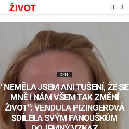
DNES
“NEMĚLA JSEM ANI TUŠENÍ, ŽE SE
MNĚ I NÁM VŠEM TAK ZMĚNÍ
ŽIVOT”: VENDULA PIZINGEROVÁ
SDÍLELA SVÝM FANOUŠKŮM
DOJEMNÝ VZKAZ