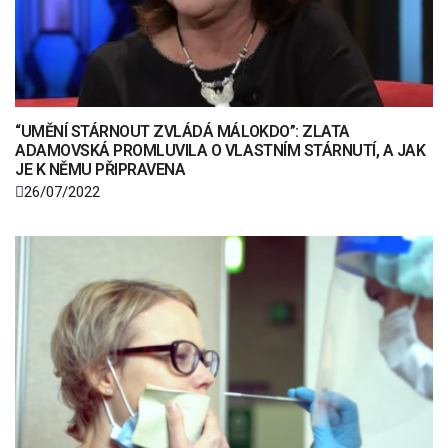
“UMĚNÍ STÁRNOUT ZVLÁDÁ MÁLOKDO”: ZLATA
ADAMOVSKÁ PROMLUVILA O VLASTNÍM STÁRNUTÍ, A JAK
JE K NĚMU PŘIPRAVENA
26/07/2022