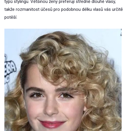
typů stylingu. Většinou ženy preferují středně dlouhé vlasy,
takže rozmanitost účesů pro podobnou délku vlasů vás určitě
potěší.