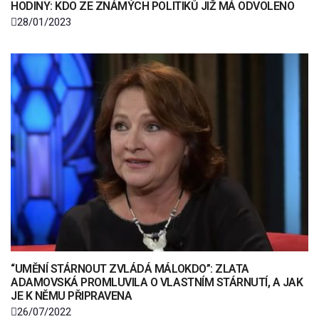
HODINY: KDO ZE ZNÁMÝCH POLITIKŮ JIŽ MÁ ODVOLENO
28/01/2023
“UMĚNÍ STÁRNOUT ZVLÁDÁ MÁLOKDO”: ZLATA
ADAMOVSKÁ PROMLUVILA O VLASTNÍM STÁRNUTÍ, A JAK
JE K NĚMU PŘIPRAVENA
26/07/2022