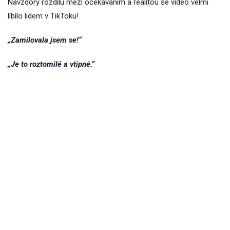
Navzdory rozdílu mezi očekáváním a realitou se video velmi
líbílo lidem v TikToku!
„Zamilovala jsem se!“
„Je to roztomilé a vtipné.“