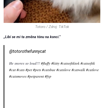
Totoro / Zdroj: TikTok
„Líbí se mi ta změna tónu na konci.“
@totorothefunnycat
He snores so loud!!!
#fluffy
#kitty
#catsoftiktok
#catsoftik
#cat
#cats
#pet
#pets
#catsbae
#catslove
#catwalk
#catlove
#catsmoves
#petparent
#fyp