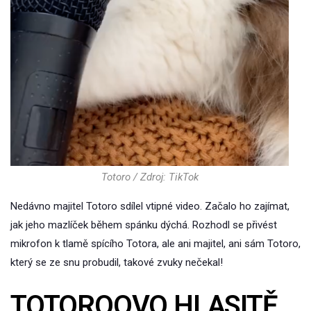
Totoro / Zdroj: TikTok
Nedávno majitel Totoro sdílel vtipné video. Začalo ho zajímat,
jak jeho mazlíček během spánku dýchá. Rozhodl se přivést
mikrofon k tlamě spícího Totora, ale ani majitel, ani sám Totoro,
který se ze snu probudil, takové zvuky nečekal!
TOTOROOVO HLASITĚ