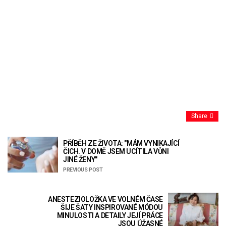
Share
PŘÍBĚH ZE ŽIVOTA: "MÁM VYNIKAJÍCÍ
ČICH. V DOMĚ JSEM UCÍTILA VŮNI
JINÉ ŽENY"
PREVIOUS POST
ANESTEZIOLOŽKA VE VOLNÉM ČASE
ŠIJE ŠATY INSPIROVANÉ MÓDOU
MINULOSTI A DETAILY JEJÍ PRÁCE
JSOU ÚŽASNÉ