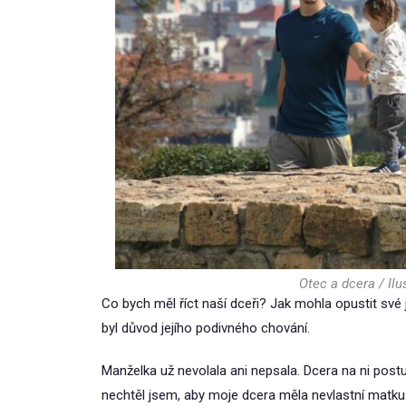
Otec a dcera / Ilus
Co bych měl říct naší dceři? Jak mohla opustit své 
byl důvod jejího podivného chování.
Manželka už nevolala ani nepsala. Dcera na ni post
nechtěl jsem, aby moje dcera měla nevlastní matku