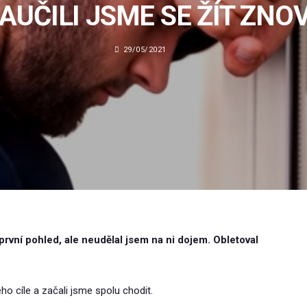
AUČILI JSME SE ŽÍT ZNO
29/05/2021
rvní pohled, ale neudělal jsem na ni dojem. Obletoval
o cíle a začali jsme spolu chodit.