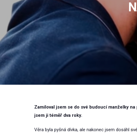
N
Zamiloval jsem se do své budoucí manželky na p
jsem ji téměř dva roky.
Věra byla pyšná dívka, ale nakonec jsem dosáhl svéh