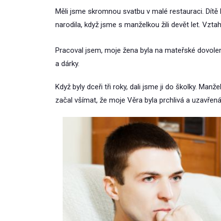
Měli jsme skromnou svatbu v malé restauraci. Dítě b
narodila, když jsme s manželkou žili devět let. Vzta
Pracoval jsem, moje žena byla na mateřské dovolen
a dárky.
Když byly dceři tři roky, dali jsme ji do školky. Manž
začal všímat, že moje Věra byla prchlivá a uzavřená