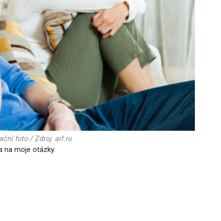
ační foto / Zdroj: aif.ru
a na moje otázky.