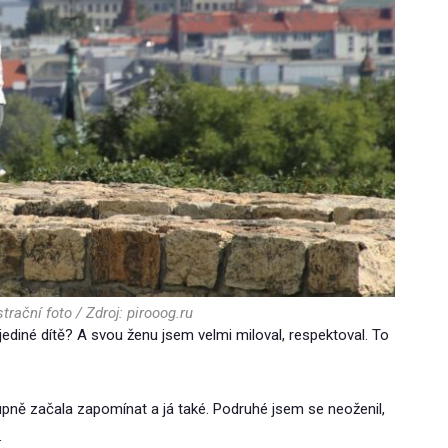
trační foto / Zdroj: pirooog.ru
jediné dítě? A svou ženu jsem velmi miloval, respektoval. To
upně začala zapomínat a já také. Podruhé jsem se neoženil,
.