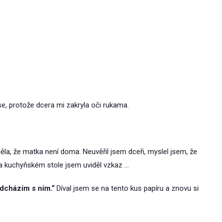
se, protože dcera mi zakryla oči rukama.
ěla, že matka není doma. Neuvěřil jsem dceři, myslel jsem, že
na kuchyňském stole jsem uviděl vzkaz …
odcházím s ním.“
Díval jsem se na tento kus papíru a znovu si