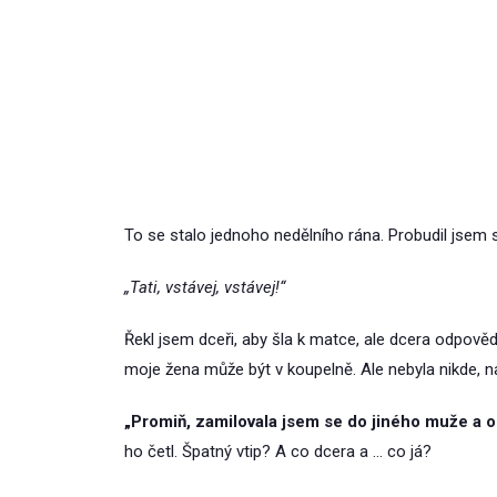
To se stalo jednoho nedělního rána. Probudil jsem 
„Tati, vstávej, vstávej!“
Řekl jsem dceři, aby šla k matce, ale dcera odpověd
moje žena může být v koupelně. Ale nebyla nikde, 
„Promiň, zamilovala jsem se do jiného muže a 
ho četl. Špatný vtip? A co dcera a … co já?