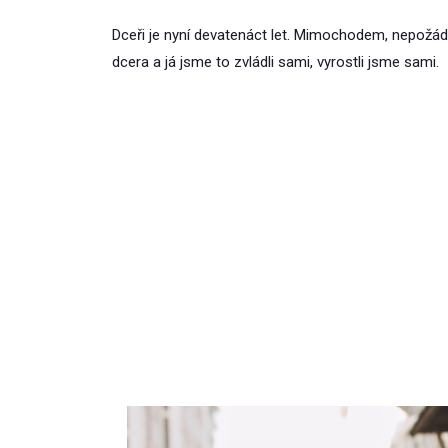
Dceři je nyní devatenáct let. Mimochodem, nepožád
dcera a já jsme to zvládli sami, vyrostli jsme sami.