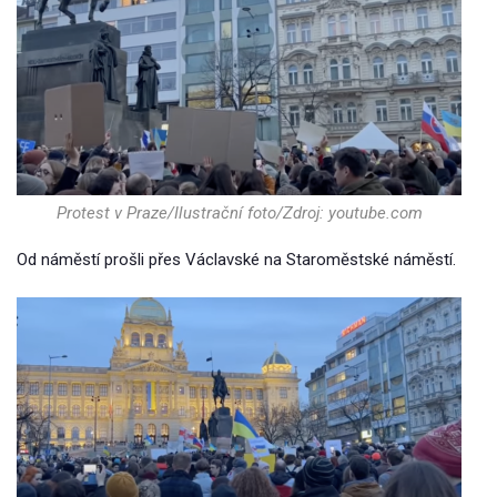
Protest v Praze/Ilustrační foto/Zdroj: youtube.com
Od náměstí prošli přes Václavské na Staroměstské náměstí.