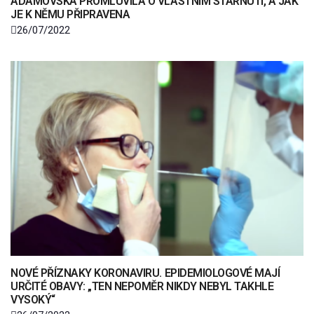
ADAMOVSKÁ PROMLUVILA O VLASTNÍM STÁRNUTÍ, A JAK
JE K NĚMU PŘIPRAVENA
26/07/2022
NOVÉ PŘÍZNAKY KORONAVIRU. EPIDEMIOLOGOVÉ MAJÍ
URČITÉ OBAVY: „TEN NEPOMĚR NIKDY NEBYL TAKHLE
VYSOKÝ“