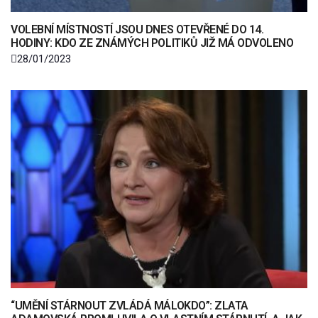
VOLEBNÍ MÍSTNOSTÍ JSOU DNES OTEVŘENÉ DO 14.
HODINY: KDO ZE ZNÁMÝCH POLITIKŮ JIŽ MÁ ODVOLENO
28/01/2023
“UMĚNÍ STÁRNOUT ZVLÁDÁ MÁLOKDO”: ZLATA