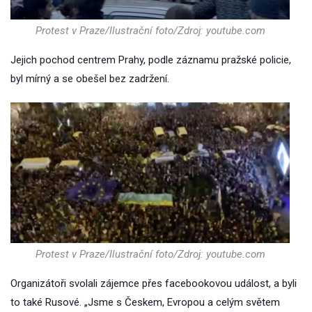
Protest v Praze/Ilustrační foto/Zdroj: youtube.com
Jejich pochod centrem Prahy, podle záznamu pražské policie,
byl mírný a se obešel bez zadržení.
Protest v Praze/Ilustrační foto/Zdroj: youtube.com
Organizátoři svolali zájemce přes facebookovou událost, a byli
to také Rusové. „Jsme s Českem, Evropou a celým světem