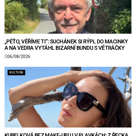
„PÉŤO, VĚŘÍME TI“: SUCHÁNEK SI RÝPL DO MACINKY
A NA VEDRA VYTÁHL BIZARNÍ BUNDU S VĚTRÁČKY
06/08/2026
KULTURA
KUBELKOVÁ BEZ MAKE-UPU I V PLAVKÁCH: Z ŘECKA