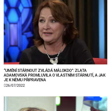
“UMĚNÍ STÁRNOUT ZVLÁDÁ MÁLOKDO”: ZLATA
ADAMOVSKÁ PROMLUVILA O VLASTNÍM STÁRNUTÍ, A JAK
JE K NĚMU PŘIPRAVENA
26/07/2022