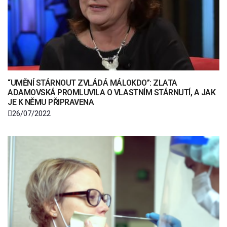
“UMĚNÍ STÁRNOUT ZVLÁDÁ MÁLOKDO”: ZLATA
ADAMOVSKÁ PROMLUVILA O VLASTNÍM STÁRNUTÍ, A JAK
JE K NĚMU PŘIPRAVENA
26/07/2022