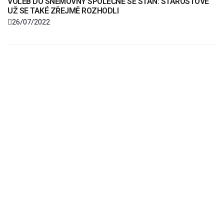
VOLEB DO SNĚMOVNY SPOLEČNĚ SE STAN: STAROSTOVÉ
UŽ SE TAKÉ ZŘEJMĚ ROZHODLI
26/07/2022