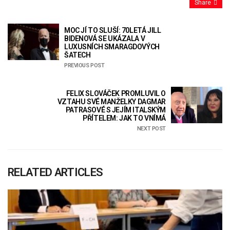
Share
MOC JÍ TO SLUŠÍ: 70LETÁ JILL
BIDENOVÁ SE UKÁZALA V
LUXUSNÍCH SMARAGDOVÝCH
ŠATECH
PREVIOUS POST
FELIX SLOVÁČEK PROMLUVIL O
VZTAHU SVÉ MANŽELKY DAGMAR
PATRASOVÉ S JEJÍM ITALSKÝM
PŘÍTELEM: JAK TO VNÍMÁ
NEXT POST
RELATED ARTICLES