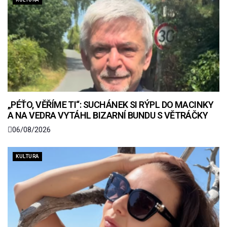
„PÉŤO, VĚŘÍME TI“: SUCHÁNEK SI RÝPL DO MACINKY
A NA VEDRA VYTÁHL BIZARNÍ BUNDU S VĚTRÁČKY
06/08/2026
KULTURA