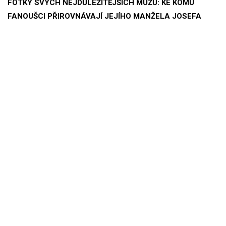
FOTKY SVÝCH NEJDŮLEŽITĚJŠÍCH MUŽŮ: KE KOMU
FANOUŠCI PŘIROVNÁVAJÍ JEJÍHO MANŽELA JOSEFA