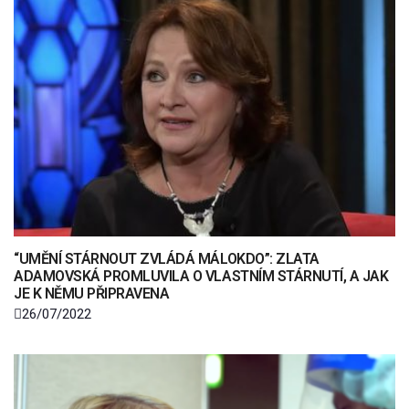
“UMĚNÍ STÁRNOUT ZVLÁDÁ MÁLOKDO”: ZLATA
ADAMOVSKÁ PROMLUVILA O VLASTNÍM STÁRNUTÍ, A JAK
JE K NĚMU PŘIPRAVENA
26/07/2022