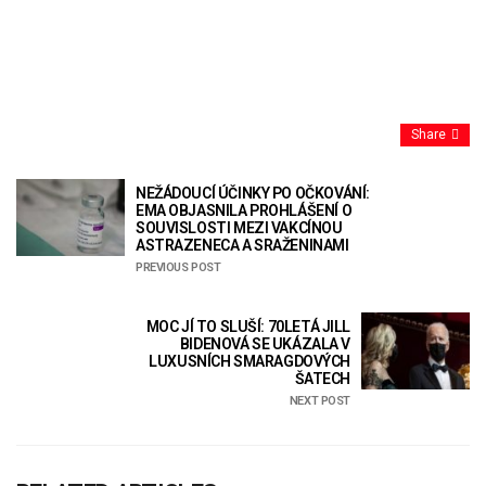
Share
NEŽÁDOUCÍ ÚČINKY PO OČKOVÁNÍ:
EMA OBJASNILA PROHLÁŠENÍ O
SOUVISLOSTI MEZI VAKCÍNOU
ASTRAZENECA A SRAŽENINAMI
PREVIOUS POST
MOC JÍ TO SLUŠÍ: 70LETÁ JILL
BIDENOVÁ SE UKÁZALA V
LUXUSNÍCH SMARAGDOVÝCH
ŠATECH
NEXT POST