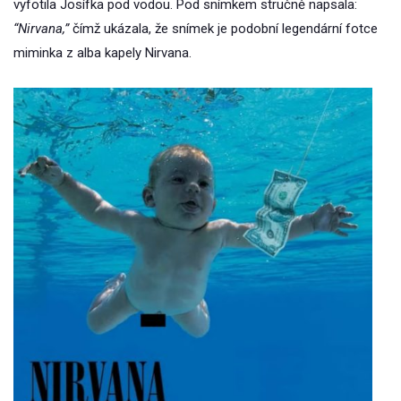
vyfotila Josífka pod vodou. Pod snímkem stručně napsala:
“Nirvana,”
čímž ukázala, že snímek je podobní legendární fotce
miminka z alba kapely Nirvana.