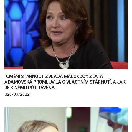
“UMĚNÍ STÁRNOUT ZVLÁDÁ MÁLOKDO”: ZLATA
ADAMOVSKÁ PROMLUVILA O VLASTNÍM STÁRNUTÍ, A JAK
JE K NĚMU PŘIPRAVENA
26/07/2022