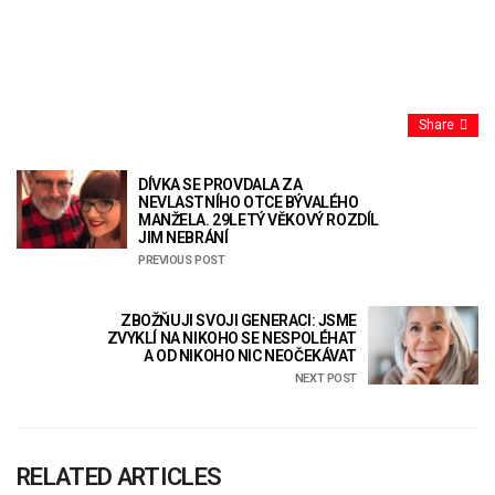
Share
DÍVKA SE PROVDALA ZA
NEVLASTNÍHO OTCE BÝVALÉHO
MANŽELA. 29LETÝ VĚKOVÝ ROZDÍL
JIM NEBRÁNÍ
PREVIOUS POST
ZBOŽŇUJI SVOJI GENERACI: JSME
ZVYKLÍ NA NIKOHO SE NESPOLÉHAT
A OD NIKOHO NIC NEOČEKÁVAT
NEXT POST
RELATED ARTICLES