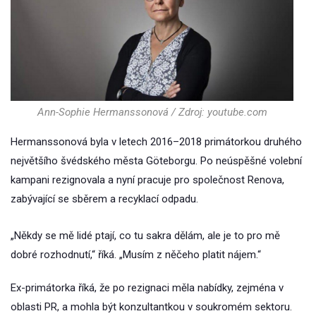
Ann-Sophie Hermanssonová / Zdroj: youtube.com
Hermanssonová byla v letech 2016–2018 primátorkou druhého
největšího švédského města Göteborgu. Po neúspěšné volební
kampani rezignovala a nyní pracuje pro společnost Renova,
zabývající se sběrem a recyklací odpadu.
„Někdy se mě lidé ptají, co tu sakra dělám, ale je to pro mě
dobré rozhodnutí,“ říká. „Musím z něčeho platit nájem.“
Ex-primátorka říká, že po rezignaci měla nabídky, zejména v
oblasti PR, a mohla být konzultantkou v soukromém sektoru.