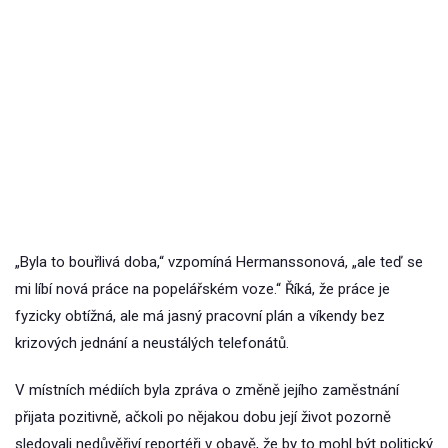
„Byla to bouřlivá doba,“ vzpomíná Hermanssonová, „ale teď se
mi líbí nová práce na popelářském voze.“ Říká, že práce je
fyzicky obtížná, ale má jasný pracovní plán a víkendy bez
krizových jednání a neustálých telefonátů.
V místních médiích byla zpráva o změně jejího zaměstnání
přijata pozitivně, ačkoli po nějakou dobu její život pozorně
sledovali nedůvěřiví reportéři v obavě, že by to mohl být politický