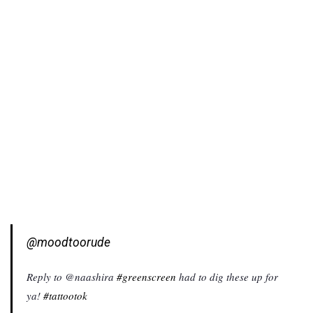
@moodtoorude
Reply to @naashira
#greenscreen
had to dig these up for
ya!
#tattootok