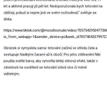
let a aktivně pracuji již pět let. Nedoporučovala bych tetování na
obličeji, pokud si nejste jisti ve svém rozhodnutí,“ svěřuje se
dívka.
https://www.tiktok.com/@moodtoorude/video/705754295047736
is_from_webapp=1&sender_device=pc&web_id70374043279972
Obrázek si vymyslela sama: tetování začíná ve středu čela a
sestupuje hladkými čarami až k obočí. Pro jeho ztělesnění Niki
použila světlé barvy, aby vytvořila lehký stínový efekt, takže v
závislosti na osvětlení se tetování stává více či méně
viditelným.