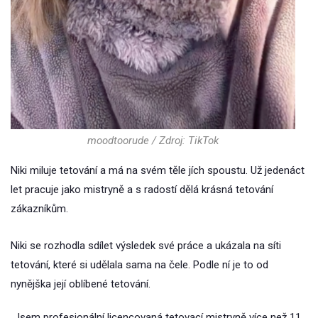
moodtoorude / Zdroj: TikTok
Niki miluje tetování a má na svém těle jích spoustu. Už jedenáct
let pracuje jako mistryně a s radostí dělá krásná tetování
zákazníkům.
Niki se rozhodla sdílet výsledek své práce a ukázala na síti
tetování, které si udělala sama na čele. Podle ní je to od
nynějška její oblíbené tetování.
„Jsem profesionální licencovaná tetovací mistryně více než 11