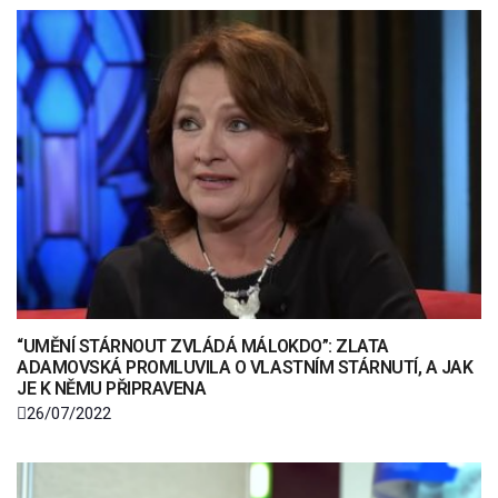
“UMĚNÍ STÁRNOUT ZVLÁDÁ MÁLOKDO”: ZLATA
ADAMOVSKÁ PROMLUVILA O VLASTNÍM STÁRNUTÍ, A JAK
JE K NĚMU PŘIPRAVENA
26/07/2022