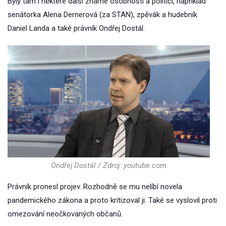
Byly tam i některé další známé osobnosti a politici, například
senátorka Alena Dernerová (za STAN), zpěvák a hudebník
Daniel Landa a také právník Ondřej Dostál.
Ondřej Dostál / Zdroj: youtube.com
Právník pronesl projev. Rozhodně se mu nelíbí novela
pandemického zákona a proto kritizoval ji. Také se vyslovil proti
omezování neočkovaných občanů.