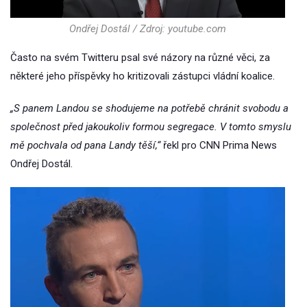
Ondřej Dostál / Zdroj: youtube.com
Často na svém Twitteru psal své názory na různé věci, za
některé jeho příspěvky ho kritizovali zástupci vládní koalice.
„S panem Landou se shodujeme na potřebě chránit svobodu a
společnost před jakoukoliv formou segregace. V tomto smyslu
mě pochvala od pana Landy těší,“
řekl pro CNN Prima News
Ondřej Dostál.