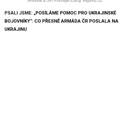
Andrea a Jiří Pomeje/Zdroj: expres.cz
PSALI JSME:
„POSÍLÁME POMOC PRO UKRAJINSKÉ
BOJOVNÍKY“: CO PŘESNĚ ARMÁDA ČR POSLALA NA
UKRAJINU