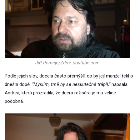
Jiří Pomeje/Zdroj: youtube.com
Podle jejich slov, docela často přemýšlí, co by její manžel řekl o
dnešní době.
“Myslím, tmě by se neskutečně trápil,”
napsala
Andrea, která prozradila, že dcera režiséra je mu velice
podobná.