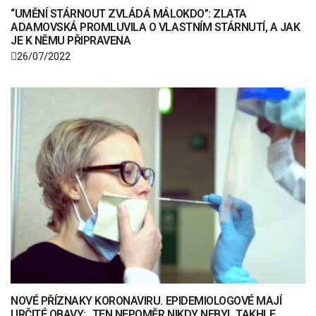
“UMĚNÍ STÁRNOUT ZVLÁDÁ MÁLOKDO”: ZLATA
ADAMOVSKÁ PROMLUVILA O VLASTNÍM STÁRNUTÍ, A JAK
JE K NĚMU PŘIPRAVENA
26/07/2022
NOVÉ PŘÍZNAKY KORONAVIRU. EPIDEMIOLOGOVÉ MAJÍ
URČITÉ OBAVY: „TEN NEPOMĚR NIKDY NEBYL TAKHLE