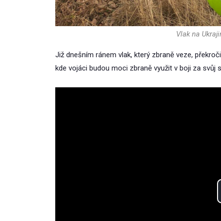
Vlak na Ukraji
Již dnešním ránem vlak, který zbraně veze, překroči
kde vojáci budou moci zbraně využit v boji za svůj s