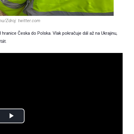
nu/Zdroj: twitter.com
l hranice Česka do Polska. Vlak pokračuje dál až na Ukrajinu,
tát.
Play