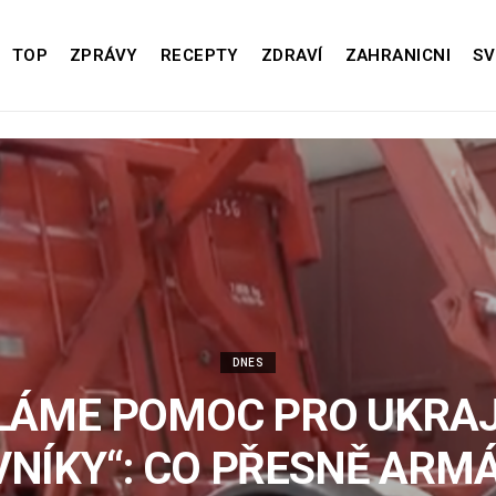
TOP
ZPRÁVY
RECEPTY
ZDRAVÍ
ZAHRANICNI
SV
DNES
LÁME POMOC PRO UKRA
NÍKY“: CO PŘESNĚ ARM