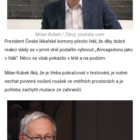
Milan Kubek / Zdroj: youtube.com
Prezident České lékařské komory přesto řekl, že díky dobré
reakci vlády se v první vlně podařilo vyhnout „Armagedonu jako
v Itálii“. Něco se však pokazilo v létě a na podzim.
Milan Kubek říká, že je třeba pokračovat v testování, je nutné
nechat povinné nošení roušek ve vnitřních prostorách a je
potřeba zachytit mutace ze zahraničí.