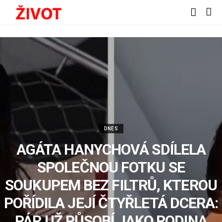
DNES
AGÁTA HANYCHOVÁ SDÍLELA
SPOLEČNOU FOTKU SE
SOUKUPEM BEZ FILTRŮ, KTEROU
POŘÍDILA JEJÍ ČTYŘLETÁ DCERA:
PÁR UŽ PŮSOBÍ JAKO RODINA