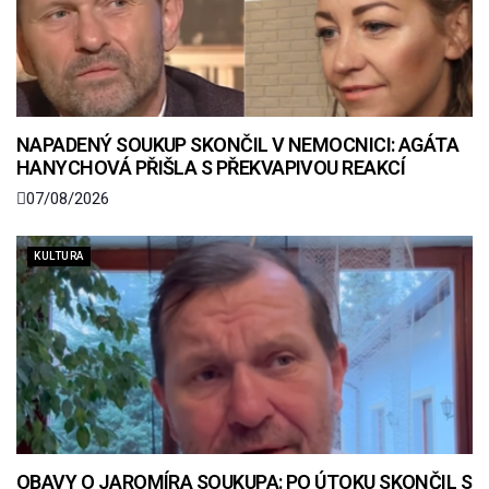
NAPADENÝ SOUKUP SKONČIL V NEMOCNICI: AGÁTA
HANYCHOVÁ PŘIŠLA S PŘEKVAPIVOU REAKCÍ
07/08/2026
KULTURA
OBAVY O JAROMÍRA SOUKUPA: PO ÚTOKU SKONČIL S