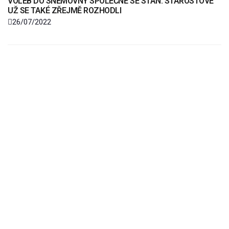
VOLEB DO SNĚMOVNY SPOLEČNĚ SE STAN: STAROSTOVÉ
UŽ SE TAKÉ ZŘEJMĚ ROZHODLI
26/07/2022