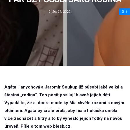
26/07/2022
1
Agáta Hanychová a Jaromír Soukup již působí jaké velká a
šťastná „rodina“. Ten pocit posilují hlavně jejich děti.
Vypadá to, že si dcera modelky Mia skvěle rozumí s novým
otčímem. Agáta by si ale přála, aby malá holčička uměla
více zacházet s filtry a to by vyneslo jejích fotky na novou
úroveň. Píše o tom web blesk.cz.