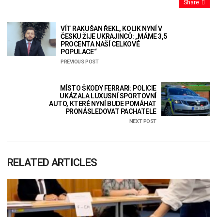
Share
VÍT RAKUŠAN ŘEKL, KOLIK NYNÍ V
ČESKU ŽIJE UKRAJINCŮ: „MÁME 3,5
PROCENTA NAŠÍ CELKOVÉ
POPULACE“
PREVIOUS POST
MÍSTO ŠKODY FERRARI: POLICIE
UKÁZALA LUXUSNÍ SPORTOVNÍ
AUTO, KTERÉ NYNÍ BUDE POMÁHAT
PRONÁSLEDOVAT PACHATELE
NEXT POST
RELATED ARTICLES