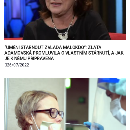
“UMĚNÍ STÁRNOUT ZVLÁDÁ MÁLOKDO”: ZLATA
ADAMOVSKÁ PROMLUVILA O VLASTNÍM STÁRNUTÍ, A JAK
JE K NĚMU PŘIPRAVENA
26/07/2022