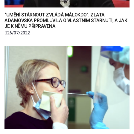
“UMĚNÍ STÁRNOUT ZVLÁDÁ MÁLOKDO”: ZLATA
ADAMOVSKÁ PROMLUVILA O VLASTNÍM STÁRNUTÍ, A JAK
JE K NĚMU PŘIPRAVENA
26/07/2022