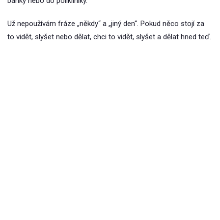
banky nebo do polikliniky.
Už nepoužívám fráze „někdy“ a „jiný den“. Pokud něco stojí za
to vidět, slyšet nebo dělat, chci to vidět, slyšet a dělat hned teď.