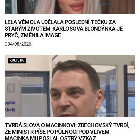
LELA VÉMOLA UDĚLALA POSLEDNÍ TEČKU ZA
STARÝM ŽIVOTEM: KARLOSOVA BLONDÝNKA JE
PRYČ, ZMĚNILA IMAGE
04/08/2026
KULTURA
TVRDÁ SLOVA O MACINKOVI: ZDECHOVSKÝ TVRDÍ,
ŽE MINISTR PÍŠE PO PŮLNOCI POD VLIVEM.
MACINKA MU POSLAL OSTRÝ VZKAZ