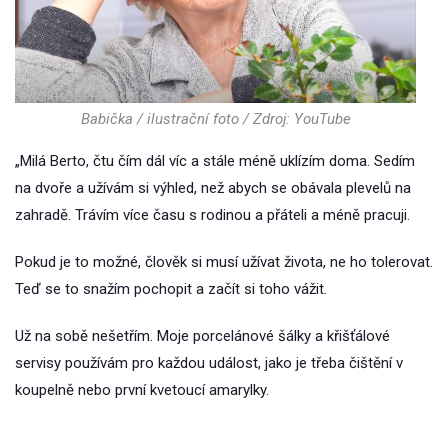
Babička / ilustrační foto / Zdroj: YouTube
„Milá Berto, čtu čím dál víc a stále méně uklízím doma. Sedím
na dvoře a užívám si výhled, než abych se obávala plevelů na
zahradě. Trávím více času s rodinou a přáteli a méně pracuji.
Pokud je to možné, člověk si musí užívat života, ne ho tolerovat.
Teď se to snažím pochopit a začít si toho vážit.
Už na sobě nešetřím. Moje porcelánové šálky a křišťálové
servisy používám pro každou událost, jako je třeba čištění v
koupelně nebo první kvetoucí amarylky.