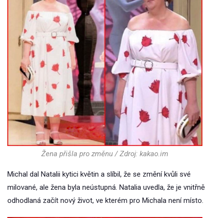
Žena přišla pro změnu / Zdroj: kakao.im
Michal dal Natalii kytici květin a slíbil, že se změní kvůli své
milované, ale žena byla neústupná. Natalia uvedla, že je vnitřně
odhodlaná začít nový život, ve kterém pro Michala není místo.