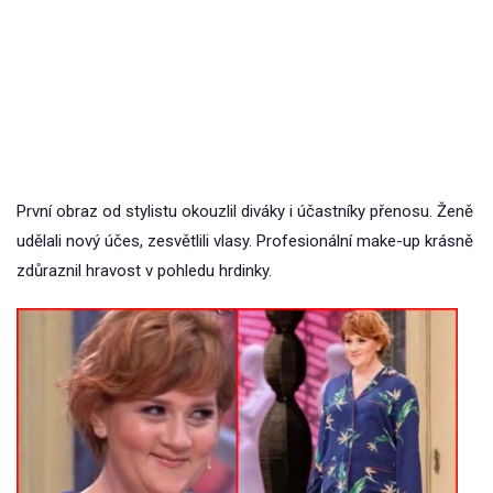
První obraz od stylistu okouzlil diváky i účastníky přenosu. Ženě
udělali nový účes, zesvětlili vlasy. Profesionální make-up krásně
zdůraznil hravost v pohledu hrdinky.