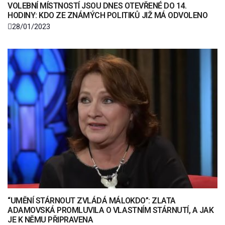
VOLEBNÍ MÍSTNOSTÍ JSOU DNES OTEVŘENÉ DO 14.
HODINY: KDO ZE ZNÁMÝCH POLITIKŮ JIŽ MÁ ODVOLENO
28/01/2023
“UMĚNÍ STÁRNOUT ZVLÁDÁ MÁLOKDO”: ZLATA
ADAMOVSKÁ PROMLUVILA O VLASTNÍM STÁRNUTÍ, A JAK
JE K NĚMU PŘIPRAVENA