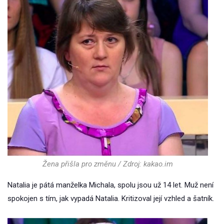
Žena přišla pro změnu / Zdroj: kakao.im
Natalia je pátá manželka Michala, spolu jsou už 14 let. Muž není
spokojen s tím, jak vypadá Natalia. Kritizoval její vzhled a šatník.