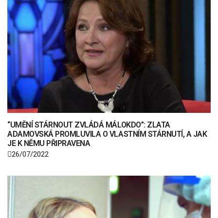
“UMĚNÍ STÁRNOUT ZVLÁDÁ MÁLOKDO”: ZLATA
ADAMOVSKÁ PROMLUVILA O VLASTNÍM STÁRNUTÍ, A JAK
JE K NĚMU PŘIPRAVENA
26/07/2022