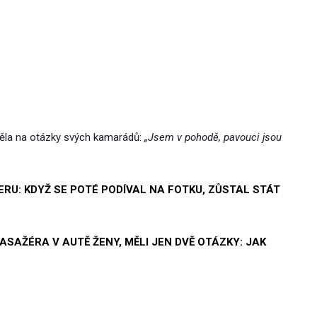
ěděla na otázky svých kamarádů:
„Jsem v pohodě, pavouci jsou
RU: KDYŽ SE POTÉ PODÍVAL NA FOTKU, ZŮSTAL STÁT
PASAŽÉRA V AUTĚ ŽENY, MĚLI JEN DVĚ OTÁZKY: JAK