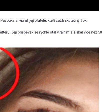
avouka si všimli její přátelé, kteří zažili skutečný šok.
teru. Její příspěvek se rychle stal virálním a získal více než 50