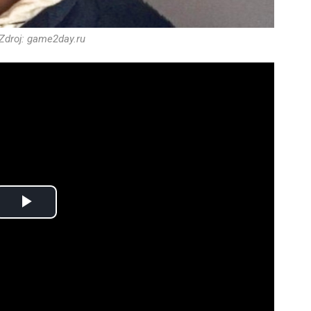
Zdroj: game2day.ru
Play
Video