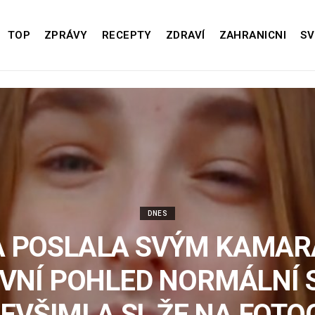
TOP
ZPRÁVY
RECEPTY
ZDRAVÍ
ZAHRANICNI
SV
DNES
A POSLALA SVÝM KAMA
VNÍ POHLED NORMÁLNÍ S
EVŠIMLA SI, ŽE NA FOTO