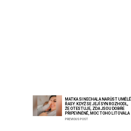
MATKA SI NECHALA NARŮST UMĚLÉ
ŘASY: KDYŽ SE JEJÍ SYN ROZHODL,
ŽE OTESTUJE, ZDA JSOU DOBŘE
PŘIPEVNĚNÉ, MOC TOHO LITOVALA
PREVIOUS POST