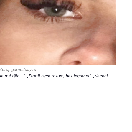
Zdroj: game2day.ru
la mé tělo …“
,
„Ztratil bych rozum, bez legrace!“
,
„Nechci