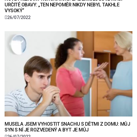
URČITÉ OBAVY: „TEN NEPOMĚR NIKDY NEBYL TAKHLE
VYSOKÝ“
26/07/2022
MUSELA JSEM VYHOSTIT SNACHU S DĚTMI Z DOMU: MŮJ
SYN S NÍ JE ROZVEDENÝ A BYT JE MŮJ
26/07/2022