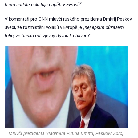
facto nadále eskaluje napětí v Evropě“
.
V komentáři pro CNN mluvčí ruského prezidenta Dmitrij Peskov
uvedl, že rozmístění vojáků v Evropě je
„nejlepším důkazem
toho, že Rusko má zjevný důvod k obavám“.
Mluvčí prezidenta Vladimira Putina Dmitrij Peskov/ Zdroj: