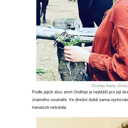
Dcerka Ivany Jireš
Podle jejich slov, smrt Ondřeje je nejtěžší pro její 
známého novináře. Ve dnešní době sama vychovává
minulosti netrávila.