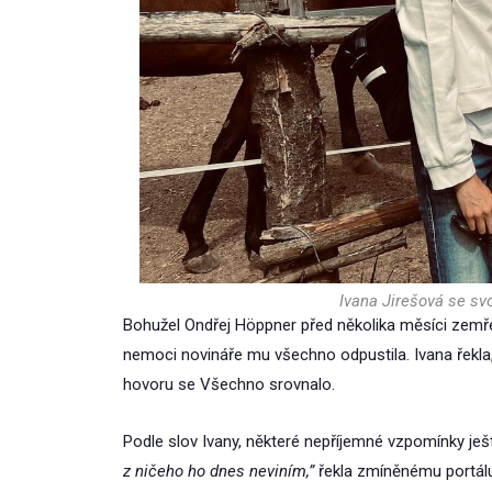
Ivana Jirešová se sv
Bohužel Ondřej Höppner před několika měsíci zemřel 
nemoci novináře mu všechno odpustila. Ivana řekl
hovoru se Všechno srovnalo.
Podle slov Ivany, některé nepříjemné vzpomínky ještě 
z ničeho ho dnes neviním,”
řekla zmíněnému portálu