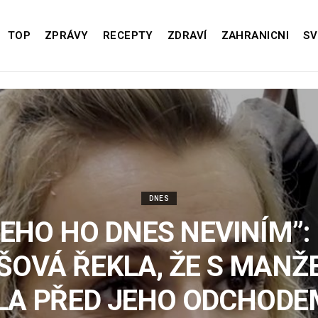
TOP
ZPRÁVY
RECEPTY
ZDRAVÍ
ZAHRANICNI
SV
DNES
ČEHO HO DNES NEVINÍM”:
EŠOVÁ ŘEKLA, ŽE S MANŽ
LA PŘED JEHO ODCHODEM