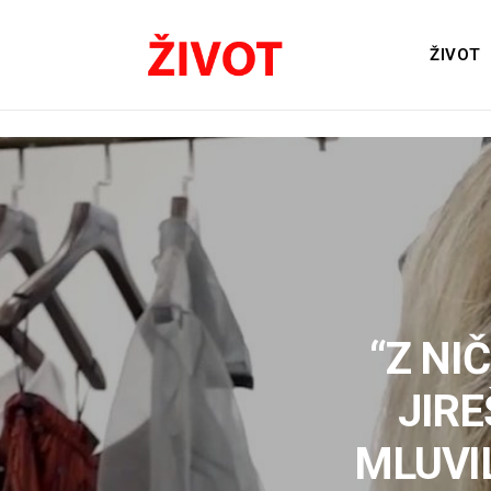
ŽIVOT
“Z NI
JIR
MLUVI