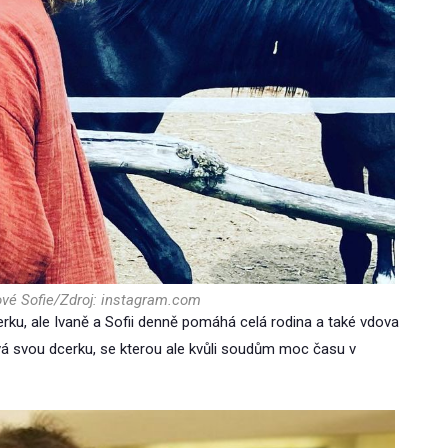
ové Sofie/Zdroj: instagram.com
dcerku, ale Ivaně a Sofii denně pomáhá celá rodina a také vdova
 svou dcerku, se kterou ale kvůli soudům moc času v