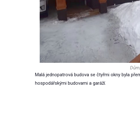
Dům/
Malá jednopatrová budova se čtyřmi okny byla př
hospodářskými budovami a garáží.