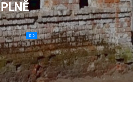
ÚPLNĚ
0