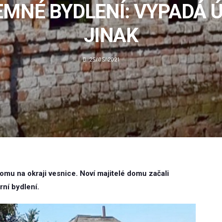
EMNÉ BYDLENÍ: VYPADÁ 
JINAK
25/05/2021
mu na okraji vesnice. Noví majitelé domu začali
rní bydlení.