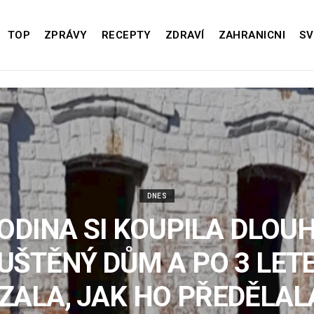
TOP
ZPRÁVY
RECEPTY
ZDRAVÍ
ZAHRANICNI
SV
DNES
ODINA SI KOUPILA DLOU
UŠTĚNÝ DŮM A PO 3 LET
ZALA, JAK HO PŘEDĚLAL