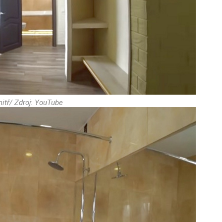
itř/ Zdroj: YouTube