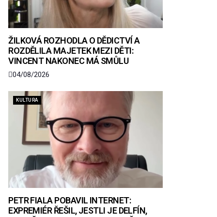
ŽILKOVÁ ROZHODLA O DĚDICTVÍ A
ROZDĚLILA MAJETEK MEZI DĚTI:
VINCENT NAKONEC MÁ SMŮLU
04/08/2026
KULTURA
PETR FIALA POBAVIL INTERNET:
EXPREMIÉR ŘEŠIL, JESTLI JE DELFÍN,