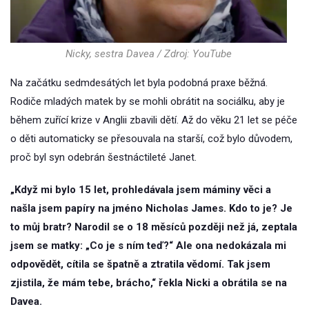
Nicky, sestra Davea / Zdroj: YouTube
Na začátku sedmdesátých let byla podobná praxe běžná.
Rodiče mladých matek by se mohli obrátit na sociálku, aby je
během zuřící krize v Anglii zbavili dětí. Až do věku 21 let se péče
o děti automaticky se přesouvala na starší, což bylo důvodem,
proč byl syn odebrán šestnáctileté Janet.
„Když mi bylo 15 let, prohledávala jsem máminy věci a
našla jsem papíry na jméno Nicholas James. Kdo to je? Je
to můj bratr? Narodil se o 18 měsíců později než já, zeptala
jsem se matky: „Co je s ním teď?“ Ale ona nedokázala mi
odpovědět, cítila se špatně a ztratila vědomí. Tak jsem
zjistila, že mám tebe, brácho,“ řekla Nicki a obrátila se na
Davea.