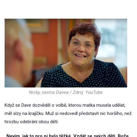
Nicky, sestra Davea / Zdroj: YouTube
Když se Dave dozvěděl o volbě, kterou matka musela udělat,
měl slzy na krajíčku. Muž si nedovedl představit nic horšího, než
hrozbu odebrání obou dětí.
„Nevím, jak to pro ni bylo těžké. Vzdát se svých děti, Bože.