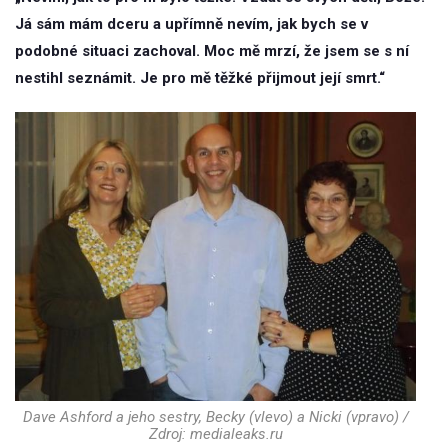
Já sám mám dceru a upřímně nevím, jak bych se v
podobné situaci zachoval. Moc mě mrzí, že jsem se s ní
nestihl seznámit. Je pro mě těžké přijmout její smrt.“
Dave Ashford a jeho sestry, Becky (vlevo) a Nicki (vpravo) /
Zdroj: medialeaks.ru