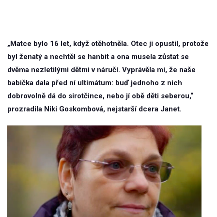
„Matce bylo 16 let, když otěhotněla. Otec ji opustil, protože
byl ženatý a nechtěl se hanbit a ona musela zůstat se
dvěma nezletilými dětmi v náručí. Vyprávěla mi, že naše
babička dala před ní ultimátum: buď jednoho z nich
dobrovolně dá do sirotčince, nebo jí obě děti seberou,“
prozradila Niki Goskombová, nejstarší dcera Janet.