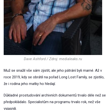
Dave Ashford / Zdroj: medialeaks.ru
Muž se snažil vše sám zjistit, ale jeho pátrání byli marné. Až v
roce 2019, kdy se obrátil na pořad Long Lost Family, se zjistilo,
že i rodina jeho matky ho hledají.
Důkladné prostudování archivních dokumentů trvalo déle než se
předpokládalo. Specialistům na programu trvalo rok, než vše
vyjasnili.