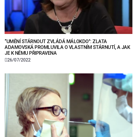
“UMĚNÍ STÁRNOUT ZVLÁDÁ MÁLOKDO”: ZLATA
ADAMOVSKÁ PROMLUVILA O VLASTNÍM STÁRNUTÍ, A JAK
JE K NĚMU PŘIPRAVENA
26/07/2022