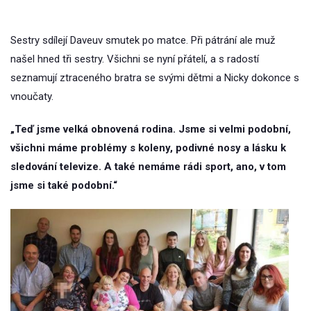
Sestry sdílejí Daveuv smutek po matce. Při pátrání ale muž
našel hned tři sestry. Všichni se nyní přátelí, a s radostí
seznamují ztraceného bratra se svými dětmi a Nicky dokonce s
vnoučaty.
„Teď jsme velká obnovená rodina. Jsme si velmi podobní,
všichni máme problémy s koleny, podivné nosy a lásku k
sledování televize. A také nemáme rádi sport, ano, v tom
jsme si také podobní.“