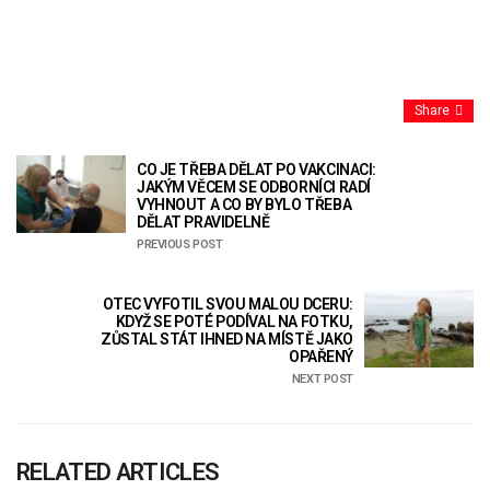
Share
CO JE TŘEBA DĚLAT PO VAKCINACI:
JAKÝM VĚCEM SE ODBORNÍCI RADÍ
VYHNOUT A CO BY BYLO TŘEBA
DĚLAT PRAVIDELNĚ
PREVIOUS POST
OTEC VYFOTIL SVOU MALOU DCERU:
KDYŽ SE POTÉ PODÍVAL NA FOTKU,
ZŮSTAL STÁT IHNED NA MÍSTĚ JAKO
OPAŘENÝ
NEXT POST
RELATED ARTICLES