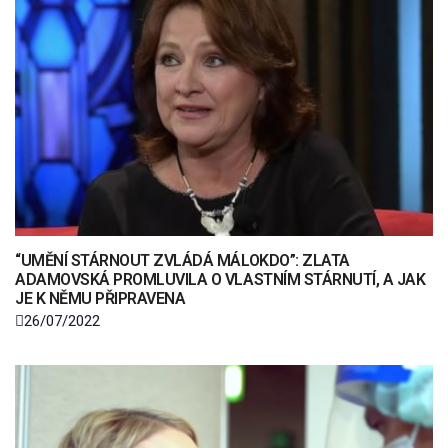
“UMĚNÍ STÁRNOUT ZVLÁDÁ MÁLOKDO”: ZLATA
ADAMOVSKÁ PROMLUVILA O VLASTNÍM STÁRNUTÍ, A JAK
JE K NĚMU PŘIPRAVENA
26/07/2022