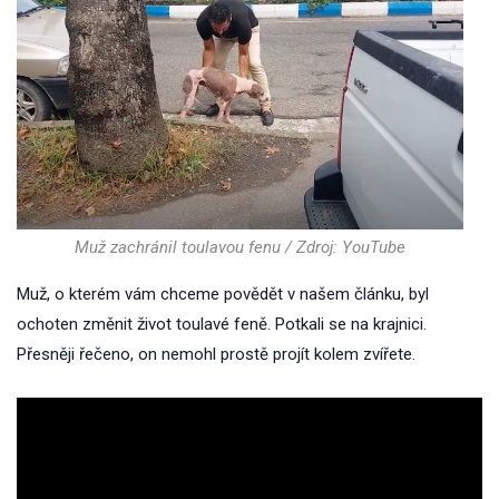
Muž zachránil toulavou fenu / Zdroj: YouTube
Muž, o kterém vám chceme povědět v našem článku, byl
ochoten změnit život toulavé feně. Potkali se na krajnici.
Přesněji řečeno, on nemohl prostě projít kolem zvířete.