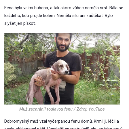
Fena byla velmi hubena, a tak skoro vůbec neměla srst. Bála se
každého, kdo projde kolem. Neměla sílu ani zaštěkat. Bylo
slyšet jen pískot.
Muž zachránil toulavou fenu / Zdroj: YouTube
Dobromyslný muž vzal vyčerpanou fenu domů. Krmil ji, léčil a
zcela obklopoval péči. Vynaložil spoustu úsilí, aby se jeho nový