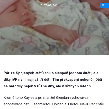
27/05/2021
1
Pár ze Spojených států snil o alespoň jednom dítěti, ale
díky IVF nyní mají až tři děti. Tím překvapení nekončí. Děti
se narodily nejen v různé dny, ale v různých letech.
Kromě toho Kaylee a její manžel Brendan vychovávali
adoptované děti – sedmiletou Holden a 11letou Navii. Pár chtěl