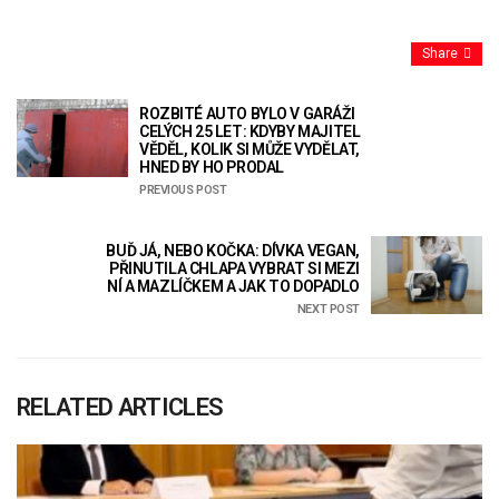
Share
ROZBITÉ AUTO BYLO V GARÁŽI
CELÝCH 25 LET: KDYBY MAJITEL
VĚDĚL, KOLIK SI MŮŽE VYDĚLAT,
HNED BY HO PRODAL
PREVIOUS POST
BUĎ JÁ, NEBO KOČKA: DÍVKA VEGAN,
PŘINUTILA CHLAPA VYBRAT SI MEZI
NÍ A MAZLÍČKEM A JAK TO DOPADLO
NEXT POST
RELATED ARTICLES