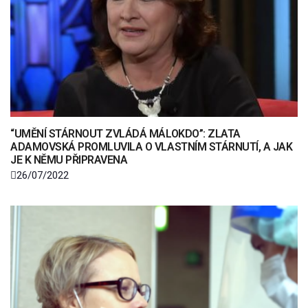
“UMĚNÍ STÁRNOUT ZVLÁDÁ MÁLOKDO”: ZLATA
ADAMOVSKÁ PROMLUVILA O VLASTNÍM STÁRNUTÍ, A JAK
JE K NĚMU PŘIPRAVENA
26/07/2022