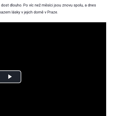
 dost dlouho. Po víc než měsíci jsou znovu spolu, a dnes
ůkazem lásky v jejich domě v Praze.
Play
Video