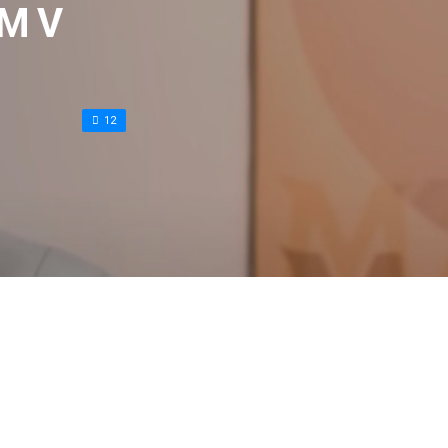
M V
12