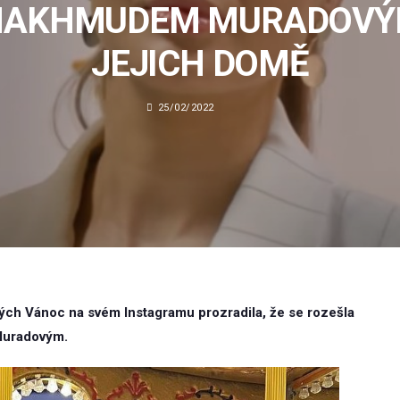
MAKHMUDEM MURADOVÝ
JEJICH DOMĚ
25/02/2022
h Vánoc na svém Instagramu prozradila, že se rozešla
Muradovým.