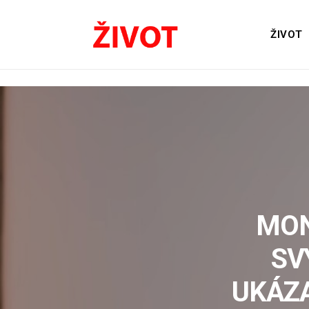
ŽIVOT
MON
SV
UKÁZA