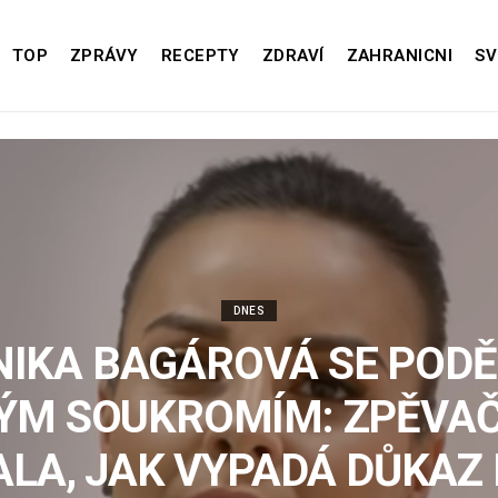
TOP
ZPRÁVY
RECEPTY
ZDRAVÍ
ZAHRANICNI
SV
DNES
IKA BAGÁROVÁ SE PODĚ
ÝM SOUKROMÍM: ZPĚVA
LA, JAK VYPADÁ DŮKAZ