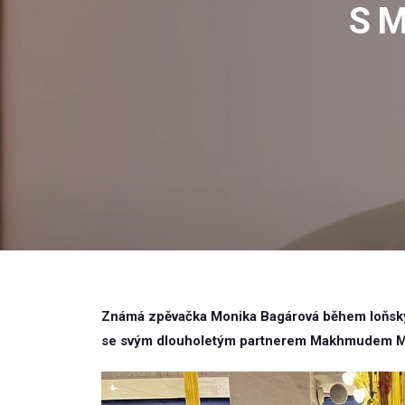
S 
Známá zpěvačka Monika Bagárová během loňskýc
se svým dlouholetým partnerem Makhmudem 