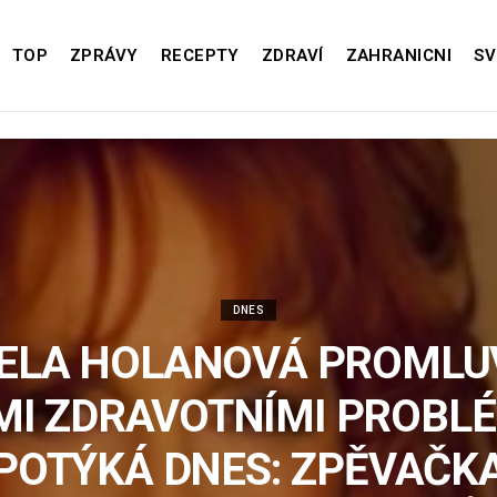
TOP
ZPRÁVY
RECEPTY
ZDRAVÍ
ZAHRANICNI
SV
DNES
LA HOLANOVÁ PROMLUV
MI ZDRAVOTNÍMI PROBLÉ
POTÝKÁ DNES: ZPĚVAČK