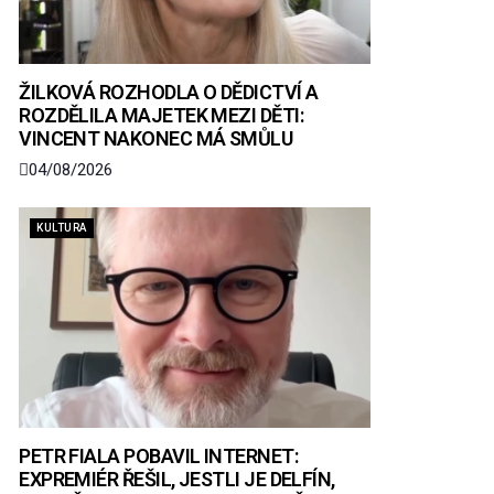
ŽILKOVÁ ROZHODLA O DĚDICTVÍ A
ROZDĚLILA MAJETEK MEZI DĚTI:
VINCENT NAKONEC MÁ SMŮLU
04/08/2026
KULTURA
PETR FIALA POBAVIL INTERNET:
EXPREMIÉR ŘEŠIL, JESTLI JE DELFÍN,