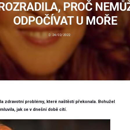
ROZRADILA, PROČ NEMŮ
ODPOČÍVAT U MOŘE
24/02/2022
 zdravotní problémy, které naštěstí překonala. Bohužel
mluvila, jak se v dnešní době cítí.